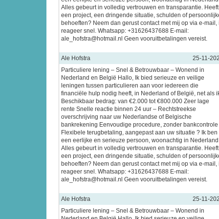
Alles gebeurt in volledig vertrouwen en transparantie. Heeft
een project, een dringende situatie, schulden of persoonlijk
behoeften? Neem dan gerust contact met mij op via e-mail, 
reageer snel. Whatsapp: +31626437688 E-mail:
ale_hofstra@hotmail.nl Geen vooruitbetalingen vereist.
Ale Hofstra
25-11-20
Particuliere lening – Snel & Betrouwbaar – Wonend in
Nederland en België Hallo, Ik bied serieuze en veilige
leningen tussen particulieren aan voor iedereen die
financiële hulp nodig heeft, in Nederland of België, net als i
Beschikbaar bedrag: van €2.000 tot €800.000 Zeer lage
rente Snelle reactie binnen 24 uur – Rechtstreekse
overschrijving naar uw Nederlandse of Belgische
bankrekening Eenvoudige procedure, zonder bankcontrole
Flexibele terugbetaling, aangepast aan uw situatie ? Ik ben
een eerlijke en serieuze persoon, woonachtig in Nederland
Alles gebeurt in volledig vertrouwen en transparantie. Heeft
een project, een dringende situatie, schulden of persoonlijk
behoeften? Neem dan gerust contact met mij op via e-mail, 
reageer snel. Whatsapp: +31626437688 E-mail:
ale_hofstra@hotmail.nl Geen vooruitbetalingen vereist.
Ale Hofstra
25-11-20
Particuliere lening – Snel & Betrouwbaar – Wonend in
Nederland en België Hallo, Ik bied serieuze en veilige