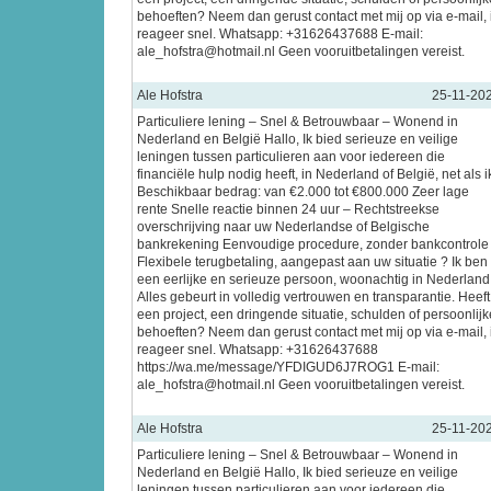
behoeften? Neem dan gerust contact met mij op via e-mail, 
reageer snel. Whatsapp: +31626437688 E-mail:
ale_hofstra@hotmail.nl Geen vooruitbetalingen vereist.
Ale Hofstra
25-11-20
Particuliere lening – Snel & Betrouwbaar – Wonend in
Nederland en België Hallo, Ik bied serieuze en veilige
leningen tussen particulieren aan voor iedereen die
financiële hulp nodig heeft, in Nederland of België, net als i
Beschikbaar bedrag: van €2.000 tot €800.000 Zeer lage
rente Snelle reactie binnen 24 uur – Rechtstreekse
overschrijving naar uw Nederlandse of Belgische
bankrekening Eenvoudige procedure, zonder bankcontrole
Flexibele terugbetaling, aangepast aan uw situatie ? Ik ben
een eerlijke en serieuze persoon, woonachtig in Nederland
Alles gebeurt in volledig vertrouwen en transparantie. Heeft
een project, een dringende situatie, schulden of persoonlijk
behoeften? Neem dan gerust contact met mij op via e-mail, 
reageer snel. Whatsapp: +31626437688
https://wa.me/message/YFDIGUD6J7ROG1 E-mail:
ale_hofstra@hotmail.nl Geen vooruitbetalingen vereist.
Ale Hofstra
25-11-20
Particuliere lening – Snel & Betrouwbaar – Wonend in
Nederland en België Hallo, Ik bied serieuze en veilige
leningen tussen particulieren aan voor iedereen die