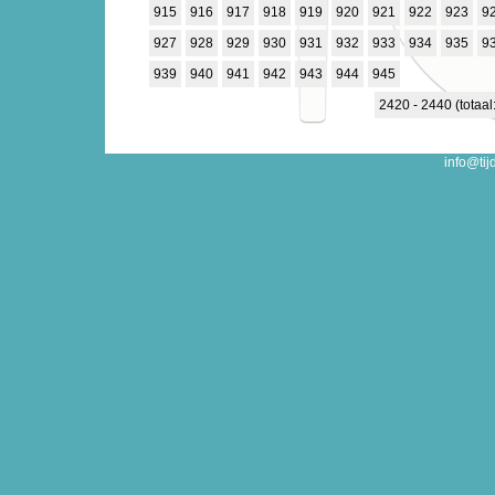
915
916
917
918
919
920
921
922
923
9
927
928
929
930
931
932
933
934
935
9
939
940
941
942
943
944
945
2420 - 2440 (totaal
info@tij