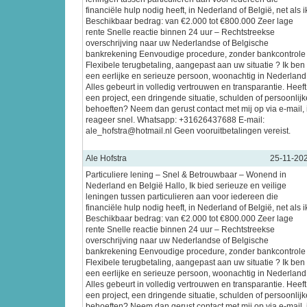
financiële hulp nodig heeft, in Nederland of België, net als i
Beschikbaar bedrag: van €2.000 tot €800.000 Zeer lage
rente Snelle reactie binnen 24 uur – Rechtstreekse
overschrijving naar uw Nederlandse of Belgische
bankrekening Eenvoudige procedure, zonder bankcontrole
Flexibele terugbetaling, aangepast aan uw situatie ? Ik ben
een eerlijke en serieuze persoon, woonachtig in Nederland
Alles gebeurt in volledig vertrouwen en transparantie. Heeft
een project, een dringende situatie, schulden of persoonlijk
behoeften? Neem dan gerust contact met mij op via e-mail, 
reageer snel. Whatsapp: +31626437688 E-mail:
ale_hofstra@hotmail.nl Geen vooruitbetalingen vereist.
Ale Hofstra
25-11-20
Particuliere lening – Snel & Betrouwbaar – Wonend in
Nederland en België Hallo, Ik bied serieuze en veilige
leningen tussen particulieren aan voor iedereen die
financiële hulp nodig heeft, in Nederland of België, net als i
Beschikbaar bedrag: van €2.000 tot €800.000 Zeer lage
rente Snelle reactie binnen 24 uur – Rechtstreekse
overschrijving naar uw Nederlandse of Belgische
bankrekening Eenvoudige procedure, zonder bankcontrole
Flexibele terugbetaling, aangepast aan uw situatie ? Ik ben
een eerlijke en serieuze persoon, woonachtig in Nederland
Alles gebeurt in volledig vertrouwen en transparantie. Heeft
een project, een dringende situatie, schulden of persoonlijk
behoeften? Neem dan gerust contact met mij op via e-mail, 