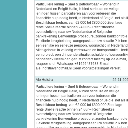
Particuliere lening – Snel & Betrouwbaar – Wonend in
Nederland en België Hallo, Ik bied serieuze en veilige
leningen tussen particulieren aan voor iedereen die
financiële hulp nodig heeft, in Nederland of België, net als i
Beschikbaar bedrag: van €2.000 tot €800.000 Zeer lage
rente Snelle reactie binnen 24 uur – Rechtstreekse
overschrijving naar uw Nederlandse of Belgische
bankrekening Eenvoudige procedure, zonder bankcontrole
Flexibele terugbetaling, aangepast aan uw situatie ? Ik ben
een eerlijke en serieuze persoon, woonachtig in Nederland
Alles gebeurt in volledig vertrouwen en transparantie. Heeft
een project, een dringende situatie, schulden of persoonlijk
behoeften? Neem dan gerust contact met mij op via e-mail, 
reageer snel. Whatsapp: +31626437688 E-mail:
ale_hofstra@hotmail.nl Geen vooruitbetalingen vereist.
Ale Hofstra
25-11-20
Particuliere lening – Snel & Betrouwbaar – Wonend in
Nederland en België Hallo, Ik bied serieuze en veilige
leningen tussen particulieren aan voor iedereen die
financiële hulp nodig heeft, in Nederland of België, net als i
Beschikbaar bedrag: van €2.000 tot €800.000 Zeer lage
rente Snelle reactie binnen 24 uur – Rechtstreekse
overschrijving naar uw Nederlandse of Belgische
bankrekening Eenvoudige procedure, zonder bankcontrole
Flexibele terugbetaling, aangepast aan uw situatie ? Ik ben
een eerlijke en serieuze persoon, woonachtig in Nederland