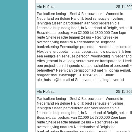
Ale Hofstra
25-11-20
Particuliere lening – Snel & Betrouwbaar – Wonend in
Nederland en België Hallo, Ik bied serieuze en veilige
leningen tussen particulieren aan voor iedereen die
financiële hulp nodig heeft, in Nederland of België, net als i
Beschikbaar bedrag: van €2.000 tot €800.000 Zeer lage
rente Snelle reactie binnen 24 uur – Rechtstreekse
overschrijving naar uw Nederlandse of Belgische
bankrekening Eenvoudige procedure, zonder bankcontrole
Flexibele terugbetaling, aangepast aan uw situatie ? Ik ben
een eerlijke en serieuze persoon, woonachtig in Nederland
Alles gebeurt in volledig vertrouwen en transparantie. Heeft
een project, een dringende situatie, schulden of persoonlijk
behoeften? Neem dan gerust contact met mij op via e-mail, 
reageer snel. Whatsapp: +31626437688 E-mail:
ale_hofstra@hotmail.nl Geen vooruitbetalingen vereist.
Ale Hofstra
25-11-20
Particuliere lening – Snel & Betrouwbaar – Wonend in
Nederland en België Hallo, Ik bied serieuze en veilige
leningen tussen particulieren aan voor iedereen die
financiële hulp nodig heeft, in Nederland of België, net als i
Beschikbaar bedrag: van €2.000 tot €800.000 Zeer lage
rente Snelle reactie binnen 24 uur – Rechtstreekse
overschrijving naar uw Nederlandse of Belgische
bankrekening Eenvoudige procedure, zonder bankcontrole