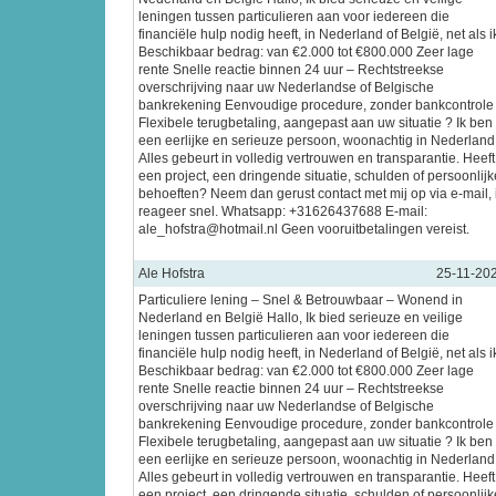
leningen tussen particulieren aan voor iedereen die
financiële hulp nodig heeft, in Nederland of België, net als i
Beschikbaar bedrag: van €2.000 tot €800.000 Zeer lage
rente Snelle reactie binnen 24 uur – Rechtstreekse
overschrijving naar uw Nederlandse of Belgische
bankrekening Eenvoudige procedure, zonder bankcontrole
Flexibele terugbetaling, aangepast aan uw situatie ? Ik ben
een eerlijke en serieuze persoon, woonachtig in Nederland
Alles gebeurt in volledig vertrouwen en transparantie. Heeft
een project, een dringende situatie, schulden of persoonlijk
behoeften? Neem dan gerust contact met mij op via e-mail, 
reageer snel. Whatsapp: +31626437688 E-mail:
ale_hofstra@hotmail.nl Geen vooruitbetalingen vereist.
Ale Hofstra
25-11-20
Particuliere lening – Snel & Betrouwbaar – Wonend in
Nederland en België Hallo, Ik bied serieuze en veilige
leningen tussen particulieren aan voor iedereen die
financiële hulp nodig heeft, in Nederland of België, net als i
Beschikbaar bedrag: van €2.000 tot €800.000 Zeer lage
rente Snelle reactie binnen 24 uur – Rechtstreekse
overschrijving naar uw Nederlandse of Belgische
bankrekening Eenvoudige procedure, zonder bankcontrole
Flexibele terugbetaling, aangepast aan uw situatie ? Ik ben
een eerlijke en serieuze persoon, woonachtig in Nederland
Alles gebeurt in volledig vertrouwen en transparantie. Heeft
een project, een dringende situatie, schulden of persoonlijk