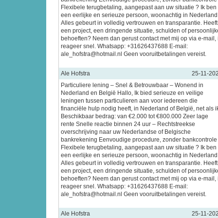
Flexibele terugbetaling, aangepast aan uw situatie ? Ik ben
een eerlijke en serieuze persoon, woonachtig in Nederland
Alles gebeurt in volledig vertrouwen en transparantie. Heeft
een project, een dringende situatie, schulden of persoonlijk
behoeften? Neem dan gerust contact met mij op via e-mail, 
reageer snel. Whatsapp: +31626437688 E-mail:
ale_hofstra@hotmail.nl Geen vooruitbetalingen vereist.
Ale Hofstra
25-11-20
Particuliere lening – Snel & Betrouwbaar – Wonend in
Nederland en België Hallo, Ik bied serieuze en veilige
leningen tussen particulieren aan voor iedereen die
financiële hulp nodig heeft, in Nederland of België, net als i
Beschikbaar bedrag: van €2.000 tot €800.000 Zeer lage
rente Snelle reactie binnen 24 uur – Rechtstreekse
overschrijving naar uw Nederlandse of Belgische
bankrekening Eenvoudige procedure, zonder bankcontrole
Flexibele terugbetaling, aangepast aan uw situatie ? Ik ben
een eerlijke en serieuze persoon, woonachtig in Nederland
Alles gebeurt in volledig vertrouwen en transparantie. Heeft
een project, een dringende situatie, schulden of persoonlijk
behoeften? Neem dan gerust contact met mij op via e-mail, 
reageer snel. Whatsapp: +31626437688 E-mail:
ale_hofstra@hotmail.nl Geen vooruitbetalingen vereist.
Ale Hofstra
25-11-20