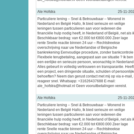
Ale Hofstra
25-11-20
Particuliere lening – Snel & Betrouwbaar – Wonend in
Nederland en België Hallo, Ik bied serieuze en veilige
leningen tussen particulieren aan voor iedereen die
financiële hulp nodig heeft, in Nederland of België, net als i
Beschikbaar bedrag: van €2.000 tot €800.000 Zeer lage
rente Snelle reactie binnen 24 uur – Rechtstreekse
overschrijving naar uw Nederlandse of Belgische
bankrekening Eenvoudige procedure, zonder bankcontrole
Flexibele terugbetaling, aangepast aan uw situatie ? Ik ben
een eerlijke en serieuze persoon, woonachtig in Nederland
Alles gebeurt in volledig vertrouwen en transparantie. Heeft
een project, een dringende situatie, schulden of persoonlijk
behoeften? Neem dan gerust contact met mij op via e-mail, 
reageer snel. Whatsapp: +31626437688 E-mail:
ale_hofstra@hotmail.nl Geen vooruitbetalingen vereist.
Ale Hofstra
25-11-20
Particuliere lening – Snel & Betrouwbaar – Wonend in
Nederland en België Hallo, Ik bied serieuze en veilige
leningen tussen particulieren aan voor iedereen die
financiële hulp nodig heeft, in Nederland of België, net als i
Beschikbaar bedrag: van €2.000 tot €800.000 Zeer lage
rente Snelle reactie binnen 24 uur – Rechtstreekse
overschrijving naar uw Nederlandse of Belgische