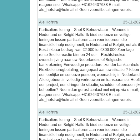
reageer snel. Whatsapp: +31626437688 E-mail:
ale_hofstra@hotmail.nl Geen vooruitbetalingen vereist.
Ale Hofstra
25-11-20
Particuliere lening – Snel & Betrouwbaar – Wonend in
Nederland en België Hallo, Ik bied serieuze en veilige
leningen tussen particulieren aan voor iedereen die
financiële hulp nodig heeft, in Nederland of België, net als i
Beschikbaar bedrag: van €2.000 tot €800.000 Zeer lage
rente Snelle reactie binnen 24 uur – Rechtstreekse
overschrijving naar uw Nederlandse of Belgische
bankrekening Eenvoudige procedure, zonder bankcontrole
Flexibele terugbetaling, aangepast aan uw situatie ? Ik ben
een eerlijke en serieuze persoon, woonachtig in Nederland
Alles gebeurt in volledig vertrouwen en transparantie. Heeft
een project, een dringende situatie, schulden of persoonlijk
behoeften? Neem dan gerust contact met mij op via e-mail, 
reageer snel. Whatsapp: +31626437688 E-mail:
ale_hofstra@hotmail.nl Geen vooruitbetalingen vereist.
Ale Hofstra
25-11-20
Particuliere lening – Snel & Betrouwbaar – Wonend in
Nederland en België Hallo, Ik bied serieuze en veilige
leningen tussen particulieren aan voor iedereen die
financiële hulp nodig heeft, in Nederland of België, net als i
Beschikbaar bedrag: van €2.000 tot €800.000 Zeer lage