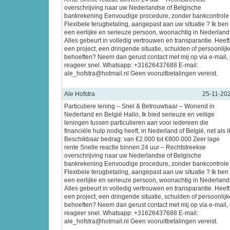
overschrijving naar uw Nederlandse of Belgische
bankrekening Eenvoudige procedure, zonder bankcontrole
Flexibele terugbetaling, aangepast aan uw situatie ? Ik ben
een eerlijke en serieuze persoon, woonachtig in Nederland
Alles gebeurt in volledig vertrouwen en transparantie. Heeft
een project, een dringende situatie, schulden of persoonlijk
behoeften? Neem dan gerust contact met mij op via e-mail, 
reageer snel. Whatsapp: +31626437688 E-mail:
ale_hofstra@hotmail.nl Geen vooruitbetalingen vereist.
Ale Hofstra
25-11-20
Particuliere lening – Snel & Betrouwbaar – Wonend in
Nederland en België Hallo, Ik bied serieuze en veilige
leningen tussen particulieren aan voor iedereen die
financiële hulp nodig heeft, in Nederland of België, net als i
Beschikbaar bedrag: van €2.000 tot €800.000 Zeer lage
rente Snelle reactie binnen 24 uur – Rechtstreekse
overschrijving naar uw Nederlandse of Belgische
bankrekening Eenvoudige procedure, zonder bankcontrole
Flexibele terugbetaling, aangepast aan uw situatie ? Ik ben
een eerlijke en serieuze persoon, woonachtig in Nederland
Alles gebeurt in volledig vertrouwen en transparantie. Heeft
een project, een dringende situatie, schulden of persoonlijk
behoeften? Neem dan gerust contact met mij op via e-mail, 
reageer snel. Whatsapp: +31626437688 E-mail:
ale_hofstra@hotmail.nl Geen vooruitbetalingen vereist.