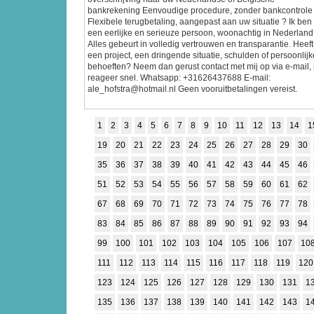
bankrekening Eenvoudige procedure, zonder bankcontrole
Flexibele terugbetaling, aangepast aan uw situatie ? Ik ben
een eerlijke en serieuze persoon, woonachtig in Nederland
Alles gebeurt in volledig vertrouwen en transparantie. Heeft
een project, een dringende situatie, schulden of persoonlijk
behoeften? Neem dan gerust contact met mij op via e-mail, 
reageer snel. Whatsapp: +31626437688 E-mail:
ale_hofstra@hotmail.nl Geen vooruitbetalingen vereist.
1
2
3
4
5
6
7
8
9
10
11
12
13
14
1
19
20
21
22
23
24
25
26
27
28
29
30
35
36
37
38
39
40
41
42
43
44
45
46
51
52
53
54
55
56
57
58
59
60
61
62
67
68
69
70
71
72
73
74
75
76
77
78
83
84
85
86
87
88
89
90
91
92
93
94
99
100
101
102
103
104
105
106
107
10
111
112
113
114
115
116
117
118
119
120
123
124
125
126
127
128
129
130
131
1
135
136
137
138
139
140
141
142
143
1