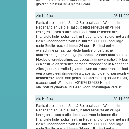
giovannidinatale1954@gmail.com
Ale Hofstra
25-11-20
Particuliere lening – Snel & Betrouwbaar – Wonend in
Nederland en België Hallo, Ik bied serieuze en veilige
leningen tussen particulieren aan voor iedereen die
financiële hulp nodig heeft, in Nederland of België, net als i
Beschikbaar bedrag: van €2.000 tot €800.000 Zeer lage
rente Snelle reactie binnen 24 uur – Rechtstreekse
overschrijving naar uw Nederlandse of Belgische
bankrekening Eenvoudige procedure, zonder bankcontrole
Flexibele terugbetaling, aangepast aan uw situatie ? Ik ben
een eerlijke en serieuze persoon, woonachtig in Nederland
Alles gebeurt in volledig vertrouwen en transparantie. Heeft
een project, een dringende situatie, schulden of persoonlijk
behoeften? Neem dan gerust contact met mij op via e-mail, 
reageer snel. Whatsapp: +31626437688 E-mail:
ale_hofstra@hotmail.nl Geen vooruitbetalingen vereist.
Ale Hofstra
25-11-20
Particuliere lening – Snel & Betrouwbaar – Wonend in
Nederland en België Hallo, Ik bied serieuze en veilige
leningen tussen particulieren aan voor iedereen die
financiële hulp nodig heeft, in Nederland of België, net als i
Beschikbaar bedrag: van €2.000 tot €800.000 Zeer lage
rente Snelle reactie binnen 24 uur – Rechtstreekse