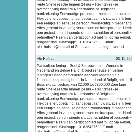
rente Snelle reactie binnen 24 uur – Rechtstreekse
overschrijving naar uw Nederlandse of Belgische
bankrekening Eenvoudige procedure, zonder bankcontrole
Flexibele terugbetaling, aangepast aan uw situatie ? Ik ben
een eerlijke en serieuze persoon, woonachtig in Nederland
Alles gebeurt in volledig vertrouwen en transparantie. Heeft
een project, een dringende situatie, schulden of persoonlijk
behoeften? Neem dan gerust contact met mij op via e-mail, 
reageer snel. Whatsapp: +31626437688 E-mail:
ale_hofstra@hotmail.nl Geen vooruitbetalingen vereist.
Ale Hofstra
25-11-20
Particuliere lening – Snel & Betrouwbaar – Wonend in
Nederland en België Hallo, Ik bied serieuze en veilige
leningen tussen particulieren aan voor iedereen die
financiële hulp nodig heeft, in Nederland of België, net als i
Beschikbaar bedrag: van €2.000 tot €800.000 Zeer lage
rente Snelle reactie binnen 24 uur – Rechtstreekse
overschrijving naar uw Nederlandse of Belgische
bankrekening Eenvoudige procedure, zonder bankcontrole
Flexibele terugbetaling, aangepast aan uw situatie ? Ik ben
een eerlijke en serieuze persoon, woonachtig in Nederland
Alles gebeurt in volledig vertrouwen en transparantie. Heeft
een project, een dringende situatie, schulden of persoonlijk
behoeften? Neem dan gerust contact met mij op via e-mail, 
reageer snel. Whatsapp: +31626437688 E-mail:
ale_hofstra@hotmail.nl Geen vooruitbetalingen vereist.