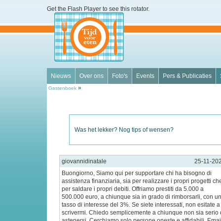
Get the Flash Player
to see this rotator.
Nieuws
Over ons
Foto's
Events
Pers & Publicaties
»
Gastenboek
Was het lekker? Nog tips of wensen?
giovannidinatale
25-11-20
Buongiorno, Siamo qui per supportare chi ha bisogno di
assistenza finanziaria, sia per realizzare i propri progetti ch
per saldare i propri debiti. Offriamo prestiti da 5.000 a
500.000 euro, a chiunque sia in grado di rimborsarli, con u
tasso di interesse del 3%. Se siete interessati, non esitate a
scrivermi. Chiedo semplicemente a chiunque non sia serio 
astenersi. Cerchiamo solo persone oneste e affidabili. Emai