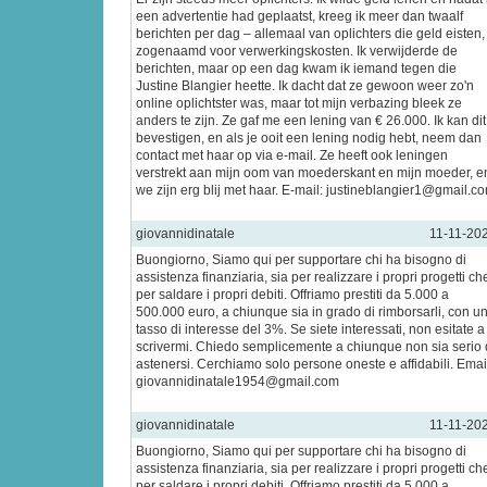
een advertentie had geplaatst, kreeg ik meer dan twaalf
berichten per dag – allemaal van oplichters die geld eisten,
zogenaamd voor verwerkingskosten. Ik verwijderde de
berichten, maar op een dag kwam ik iemand tegen die
Justine Blangier heette. Ik dacht dat ze gewoon weer zo'n
online oplichtster was, maar tot mijn verbazing bleek ze
anders te zijn. Ze gaf me een lening van € 26.000. Ik kan dit
bevestigen, en als je ooit een lening nodig hebt, neem dan
contact met haar op via e-mail. Ze heeft ook leningen
verstrekt aan mijn oom van moederskant en mijn moeder, e
we zijn erg blij met haar. E-mail: justineblangier1@gmail.c
giovannidinatale
11-11-20
Buongiorno, Siamo qui per supportare chi ha bisogno di
assistenza finanziaria, sia per realizzare i propri progetti ch
per saldare i propri debiti. Offriamo prestiti da 5.000 a
500.000 euro, a chiunque sia in grado di rimborsarli, con u
tasso di interesse del 3%. Se siete interessati, non esitate a
scrivermi. Chiedo semplicemente a chiunque non sia serio 
astenersi. Cerchiamo solo persone oneste e affidabili. Emai
giovannidinatale1954@gmail.com
giovannidinatale
11-11-20
Buongiorno, Siamo qui per supportare chi ha bisogno di
assistenza finanziaria, sia per realizzare i propri progetti ch
per saldare i propri debiti. Offriamo prestiti da 5.000 a