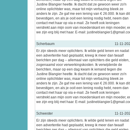
Justine Blangier heette. Ik dacht dat ze gewoon weer zo'n
online oplichtster was, maar tot mijn verbazing bleek ze
anders te zijn. Ze gaf me een lening van € 26.000. Ik kan dit
bevestigen, en als je ooit een lening nodig hebt, neem dan
contact met haar op via e-mail. Ze heeft ook leningen
verstrekt aan mijn oom van moederskant en mijn moeder, e
we zijn erg blij met haar. E-mail: justineblangier1@gmail.c
Scherbaum
11-11-20
Er zijn steeds meer oplichters. Ik wilde geld lenen en nadat 
een advertentie had geplaatst, kreeg ik meer dan twaalf
berichten per dag – allemaal van oplichters die geld eisten,
zogenaamd voor verwerkingskosten. Ik verwijderde de
berichten, maar op een dag kwam ik iemand tegen die
Justine Blangier heette. Ik dacht dat ze gewoon weer zo'n
online oplichtster was, maar tot mijn verbazing bleek ze
anders te zijn. Ze gaf me een lening van € 26.000. Ik kan dit
bevestigen, en als je ooit een lening nodig hebt, neem dan
contact met haar op via e-mail. Ze heeft ook leningen
verstrekt aan mijn oom van moederskant en mijn moeder, e
we zijn erg blij met haar. E-mail: justineblangier1@gmail.c
Schwester
11-11-20
Er zijn steeds meer oplichters. Ik wilde geld lenen en nadat 
een advertentie had geplaatst, kreeg ik meer dan twaalf
berichten per dag – allemaal van oplichters die geld eisten,