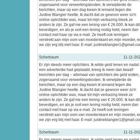
zogenaamd voor verwerkingskosten. Ik verwijderde de
berichten, maar op een dag kwam ik iemand tegen die
Justine Blangier heette. Ik dacht dat ze gewoon weer zo'n
online oplichtster was, maar tot mijn verbazing bleek ze
anders te zijn. Ze gaf me een lening van € 26.000. Ik kan dit
bevestigen, en als je ooit een lening nodig hebt, neem dan
contact met haar op via e-mail. Ze heeft ook leningen
verstrekt aan mijn oom van moederskant en mijn moeder, e
we zijn erg blij met haar. E-mail: justineblangier1@gmail.c
Scherbaum
11-11-20
Er zijn steeds meer oplichters. Ik wilde geld lenen en nadat 
een advertentie had geplaatst, kreeg ik meer dan twaalf
berichten per dag – allemaal van oplichters die geld eisten,
zogenaamd voor verwerkingskosten. Ik verwijderde de
berichten, maar op een dag kwam ik iemand tegen die
Justine Blangier heette. Ik dacht dat ze gewoon weer zo'n
online oplichtster was, maar tot mijn verbazing bleek ze
anders te zijn. Ze gaf me een lening van € 26.000. Ik kan dit
bevestigen, en als je ooit een lening nodig hebt, neem dan
contact met haar op via e-mail. Ze heeft ook leningen
verstrekt aan mijn oom van moederskant en mijn moeder, e
we zijn erg blij met haar. E-mail: justineblangier1@gmail.c
Scherbaum
11-11-20
Er zijn steeds meer oplichters. Ik wilde geld lenen en nadat 