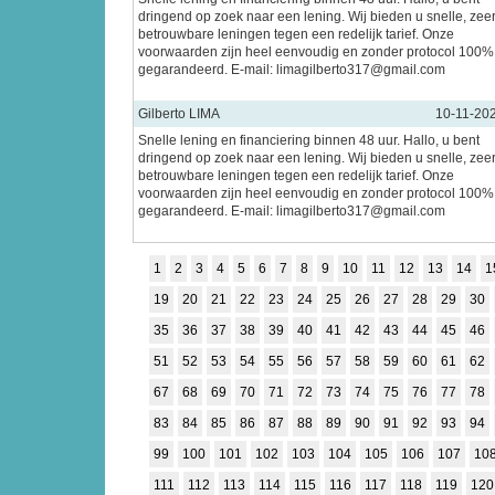
dringend op zoek naar een lening. Wij bieden u snelle, zee
betrouwbare leningen tegen een redelijk tarief. Onze
voorwaarden zijn heel eenvoudig en zonder protocol 100%
gegarandeerd. E-mail: limagilberto317@gmail.com
Gilberto LIMA
10-11-20
Snelle lening en financiering binnen 48 uur. Hallo, u bent
dringend op zoek naar een lening. Wij bieden u snelle, zee
betrouwbare leningen tegen een redelijk tarief. Onze
voorwaarden zijn heel eenvoudig en zonder protocol 100%
gegarandeerd. E-mail: limagilberto317@gmail.com
1
2
3
4
5
6
7
8
9
10
11
12
13
14
1
19
20
21
22
23
24
25
26
27
28
29
30
35
36
37
38
39
40
41
42
43
44
45
46
51
52
53
54
55
56
57
58
59
60
61
62
67
68
69
70
71
72
73
74
75
76
77
78
83
84
85
86
87
88
89
90
91
92
93
94
99
100
101
102
103
104
105
106
107
10
111
112
113
114
115
116
117
118
119
120