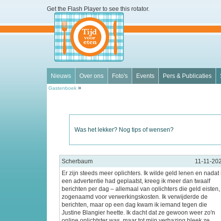
Get the Flash Player
to see this rotator.
Nieuws
Over ons
Foto's
Events
Pers & Publicaties
»
Gastenboek
Was het lekker? Nog tips of wensen?
Scherbaum
11-11-20
Er zijn steeds meer oplichters. Ik wilde geld lenen en nadat 
een advertentie had geplaatst, kreeg ik meer dan twaalf
berichten per dag – allemaal van oplichters die geld eisten,
zogenaamd voor verwerkingskosten. Ik verwijderde de
berichten, maar op een dag kwam ik iemand tegen die
Justine Blangier heette. Ik dacht dat ze gewoon weer zo'n
online oplichtster was, maar tot mijn verbazing bleek ze