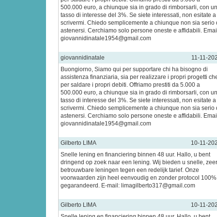
500.000 euro, a chiunque sia in grado di rimborsarli, con u
tasso di interesse del 3%. Se siete interessati, non esitate a
scrivermi. Chiedo semplicemente a chiunque non sia serio 
astenersi. Cerchiamo solo persone oneste e affidabili. Emai
giovannidinatale1954@gmail.com
giovannidinatale
11-11-20
Buongiorno, Siamo qui per supportare chi ha bisogno di
assistenza finanziaria, sia per realizzare i propri progetti ch
per saldare i propri debiti. Offriamo prestiti da 5.000 a
500.000 euro, a chiunque sia in grado di rimborsarli, con u
tasso di interesse del 3%. Se siete interessati, non esitate a
scrivermi. Chiedo semplicemente a chiunque non sia serio 
astenersi. Cerchiamo solo persone oneste e affidabili. Emai
giovannidinatale1954@gmail.com
Gilberto LIMA
10-11-20
Snelle lening en financiering binnen 48 uur. Hallo, u bent
dringend op zoek naar een lening. Wij bieden u snelle, zee
betrouwbare leningen tegen een redelijk tarief. Onze
voorwaarden zijn heel eenvoudig en zonder protocol 100%
gegarandeerd. E-mail: limagilberto317@gmail.com
Gilberto LIMA
10-11-20
Snelle lening en financiering binnen 48 uur. Hallo, u bent