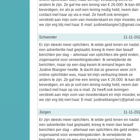
anders te zijn. Ze gaf me een lening van € 26.000. Ik kan dit
bevestigen, en als je ooit een lening nodig hebt, neem dan
contact met haar op via e-mail. Ze heeft ook leningen
verstrekt aan mijn oom van moederskant en mijn moeder, e
we zijn erg blij met haar. E-mail: justineblangier1@gmail.c
Schwester
11-11-20
Er zijn steeds meer oplichters. Ik wilde geld lenen en nadat 
een advertentie had geplaatst, kreeg ik meer dan twaalf
berichten per dag – allemaal van oplichters die geld eisten,
zogenaamd voor verwerkingskosten. Ik verwijderde de
berichten, maar op een dag kwam ik iemand tegen die
Justine Blangier heette. Ik dacht dat ze gewoon weer zo'n
online oplichtster was, maar tot mijn verbazing bleek ze
anders te zijn. Ze gaf me een lening van € 26.000. Ik kan dit
bevestigen, en als je ooit een lening nodig hebt, neem dan
contact met haar op via e-mail. Ze heeft ook leningen
verstrekt aan mijn oom van moederskant en mijn moeder, e
we zijn erg blij met haar. E-mail: justineblangier1@gmail.c
Jürgen
11-11-20
Er zijn steeds meer oplichters. Ik wilde geld lenen en nadat 
een advertentie had geplaatst, kreeg ik meer dan twaalf
berichten per dag – allemaal van oplichters die geld eisten,
zogenaamd voor verwerkingskosten. Ik verwijderde de
berichten, maar op een dag kwam ik iemand tegen die