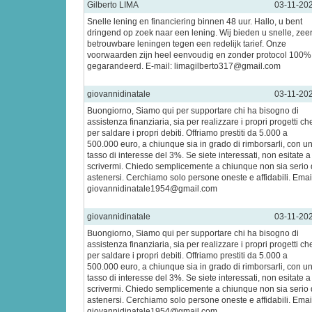
Gilberto LIMA
03-11-20
Snelle lening en financiering binnen 48 uur. Hallo, u bent
dringend op zoek naar een lening. Wij bieden u snelle, zee
betrouwbare leningen tegen een redelijk tarief. Onze
voorwaarden zijn heel eenvoudig en zonder protocol 100%
gegarandeerd. E-mail: limagilberto317@gmail.com
giovannidinatale
03-11-20
Buongiorno, Siamo qui per supportare chi ha bisogno di
assistenza finanziaria, sia per realizzare i propri progetti ch
per saldare i propri debiti. Offriamo prestiti da 5.000 a
500.000 euro, a chiunque sia in grado di rimborsarli, con u
tasso di interesse del 3%. Se siete interessati, non esitate a
scrivermi. Chiedo semplicemente a chiunque non sia serio 
astenersi. Cerchiamo solo persone oneste e affidabili. Emai
giovannidinatale1954@gmail.com
giovannidinatale
03-11-20
Buongiorno, Siamo qui per supportare chi ha bisogno di
assistenza finanziaria, sia per realizzare i propri progetti ch
per saldare i propri debiti. Offriamo prestiti da 5.000 a
500.000 euro, a chiunque sia in grado di rimborsarli, con u
tasso di interesse del 3%. Se siete interessati, non esitate a
scrivermi. Chiedo semplicemente a chiunque non sia serio 
astenersi. Cerchiamo solo persone oneste e affidabili. Emai
giovannidinatale1954@gmail.com