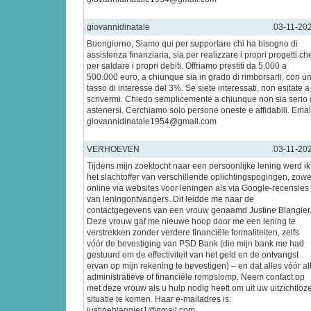
giovannidinatale
03-11-20
Buongiorno, Siamo qui per supportare chi ha bisogno di
assistenza finanziaria, sia per realizzare i propri progetti ch
per saldare i propri debiti. Offriamo prestiti da 5.000 a
500.000 euro, a chiunque sia in grado di rimborsarli, con u
tasso di interesse del 3%. Se siete interessati, non esitate a
scrivermi. Chiedo semplicemente a chiunque non sia serio 
astenersi. Cerchiamo solo persone oneste e affidabili. Emai
giovannidinatale1954@gmail.com
VERHOEVEN
03-11-20
Tijdens mijn zoektocht naar een persoonlijke lening werd ik
het slachtoffer van verschillende oplichtingspogingen, zowe
online via websites voor leningen als via Google-recensies
van leningontvangers. Dit leidde me naar de
contactgegevens van een vrouw genaamd Justine Blangier
Deze vrouw gaf me nieuwe hoop door me een lening te
verstrekken zonder verdere financiële formaliteiten, zelfs
vóór de bevestiging van PSD Bank (die mijn bank me had
gestuurd om de effectiviteit van het geld en de ontvangst
ervan op mijn rekening te bevestigen) – en dat alles vóór al
administratieve of financiële rompslomp. Neem contact op
met deze vrouw als u hulp nodig heeft om uit uw uitzichtloz
situatie te komen. Haar e-mailadres is:
justineblangier1@gmail.com