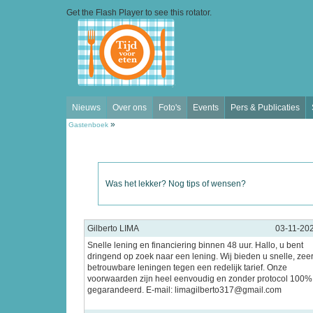
Get the Flash Player
to see this rotator.
Nieuws
Over ons
Foto's
Events
Pers & Publicaties
»
Gastenboek
Was het lekker? Nog tips of wensen?
Gilberto LIMA
03-11-20
Snelle lening en financiering binnen 48 uur. Hallo, u bent
dringend op zoek naar een lening. Wij bieden u snelle, zee
betrouwbare leningen tegen een redelijk tarief. Onze
voorwaarden zijn heel eenvoudig en zonder protocol 100%
gegarandeerd. E-mail: limagilberto317@gmail.com