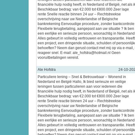
financiële hulp nodig heeft, in Nederland of België, net als i
Beschikbaar bedrag: van €2.000 tot €800.000 Zeer lage
rente Snelle reactie binnen 24 uur – Rechtstreekse
overschrijving naar uw Nederlandse of Belgische
bankrekening Eenvoudige procedure, zonder bankcontrole
Flexibele terugbetaling, aangepast aan uw situatie ? Ik ben
een eerlijke en serieuze persoon, woonachtig in Nederland
Alles gebeurt in volledig vertrouwen en transparantie. Heeft
een project, een dringende situatie, schulden of persoonlijk
behoeften? Neem dan gerust contact met mij op via e-mail, 
reageer snel. E-mail: ale_hofstra@hotmail.nl Geen
vooruitbetalingen vereist.
Ale Hofstra
24-10-20
Particuliere lening – Snel & Betrouwbaar – Wonend in
Nederland en België Hallo, Ik bied serieuze en veilige
leningen tussen particulieren aan voor iedereen die
financiële hulp nodig heeft, in Nederland of België, net als i
Beschikbaar bedrag: van €2.000 tot €800.000 Zeer lage
rente Snelle reactie binnen 24 uur – Rechtstreekse
overschrijving naar uw Nederlandse of Belgische
bankrekening Eenvoudige procedure, zonder bankcontrole
Flexibele terugbetaling, aangepast aan uw situatie ? Ik ben
een eerlijke en serieuze persoon, woonachtig in Nederland
Alles gebeurt in volledig vertrouwen en transparantie. Heeft
een project, een dringende situatie, schulden of persoonlijk
behoeften? Neem dan gerust contact met mij op via e-mail, 