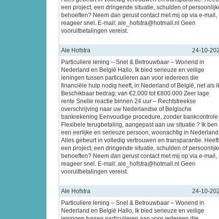
een project, een dringende situatie, schulden of persoonlijk
behoeften? Neem dan gerust contact met mij op via e-mail, 
reageer snel. E-mail: ale_hofstra@hotmail.nl Geen
vooruitbetalingen vereist.
Ale Hofstra
24-10-20
Particuliere lening – Snel & Betrouwbaar – Wonend in
Nederland en België Hallo, Ik bied serieuze en veilige
leningen tussen particulieren aan voor iedereen die
financiële hulp nodig heeft, in Nederland of België, net als i
Beschikbaar bedrag: van €2.000 tot €800.000 Zeer lage
rente Snelle reactie binnen 24 uur – Rechtstreekse
overschrijving naar uw Nederlandse of Belgische
bankrekening Eenvoudige procedure, zonder bankcontrole
Flexibele terugbetaling, aangepast aan uw situatie ? Ik ben
een eerlijke en serieuze persoon, woonachtig in Nederland
Alles gebeurt in volledig vertrouwen en transparantie. Heeft
een project, een dringende situatie, schulden of persoonlijk
behoeften? Neem dan gerust contact met mij op via e-mail, 
reageer snel. E-mail: ale_hofstra@hotmail.nl Geen
vooruitbetalingen vereist.
Ale Hofstra
24-10-20
Particuliere lening – Snel & Betrouwbaar – Wonend in
Nederland en België Hallo, Ik bied serieuze en veilige
leningen tussen particulieren aan voor iedereen die