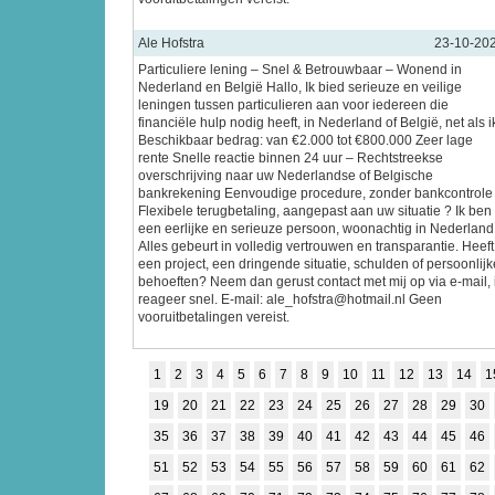
Ale Hofstra
23-10-20
Particuliere lening – Snel & Betrouwbaar – Wonend in
Nederland en België Hallo, Ik bied serieuze en veilige
leningen tussen particulieren aan voor iedereen die
financiële hulp nodig heeft, in Nederland of België, net als i
Beschikbaar bedrag: van €2.000 tot €800.000 Zeer lage
rente Snelle reactie binnen 24 uur – Rechtstreekse
overschrijving naar uw Nederlandse of Belgische
bankrekening Eenvoudige procedure, zonder bankcontrole
Flexibele terugbetaling, aangepast aan uw situatie ? Ik ben
een eerlijke en serieuze persoon, woonachtig in Nederland
Alles gebeurt in volledig vertrouwen en transparantie. Heeft
een project, een dringende situatie, schulden of persoonlijk
behoeften? Neem dan gerust contact met mij op via e-mail, 
reageer snel. E-mail: ale_hofstra@hotmail.nl Geen
vooruitbetalingen vereist.
1
2
3
4
5
6
7
8
9
10
11
12
13
14
1
19
20
21
22
23
24
25
26
27
28
29
30
35
36
37
38
39
40
41
42
43
44
45
46
51
52
53
54
55
56
57
58
59
60
61
62