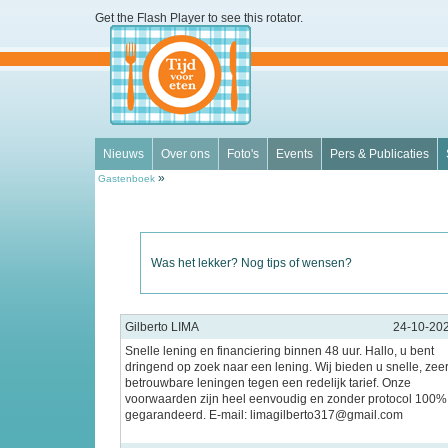
Get the Flash Player
to see this rotator.
Nieuws
Over ons
Foto's
Events
Pers & Publicaties
»
Gastenboek
Was het lekker? Nog tips of wensen?
Gilberto LIMA
24-10-20
Snelle lening en financiering binnen 48 uur. Hallo, u bent
dringend op zoek naar een lening. Wij bieden u snelle, zee
betrouwbare leningen tegen een redelijk tarief. Onze
voorwaarden zijn heel eenvoudig en zonder protocol 100%
gegarandeerd. E-mail: limagilberto317@gmail.com