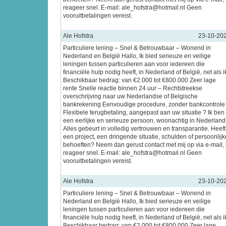
reageer snel. E-mail: ale_hofstra@hotmail.nl Geen
vooruitbetalingen vereist.
Ale Hofstra
23-10-20
Particuliere lening – Snel & Betrouwbaar – Wonend in
Nederland en België Hallo, Ik bied serieuze en veilige
leningen tussen particulieren aan voor iedereen die
financiële hulp nodig heeft, in Nederland of België, net als i
Beschikbaar bedrag: van €2.000 tot €800.000 Zeer lage
rente Snelle reactie binnen 24 uur – Rechtstreekse
overschrijving naar uw Nederlandse of Belgische
bankrekening Eenvoudige procedure, zonder bankcontrole
Flexibele terugbetaling, aangepast aan uw situatie ? Ik ben
een eerlijke en serieuze persoon, woonachtig in Nederland
Alles gebeurt in volledig vertrouwen en transparantie. Heeft
een project, een dringende situatie, schulden of persoonlijk
behoeften? Neem dan gerust contact met mij op via e-mail, 
reageer snel. E-mail: ale_hofstra@hotmail.nl Geen
vooruitbetalingen vereist.
Ale Hofstra
23-10-20
Particuliere lening – Snel & Betrouwbaar – Wonend in
Nederland en België Hallo, Ik bied serieuze en veilige
leningen tussen particulieren aan voor iedereen die
financiële hulp nodig heeft, in Nederland of België, net als i
Beschikbaar bedrag: van €2.000 tot €800.000 Zeer lage