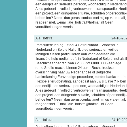
een eerlijke en serieuze persoon, woonachtig in Nederland
Alles gebeurt in volledig vertrouwen en transparantie. Heeft
een project, een dringende situatie, schulden of persoonlijk
behoeften? Neem dan gerust contact met mij op via e-mail, 
reageer snel. E-mail: ale_hofstra@hotmail.nl Geen
vooruitbetalingen vereist.
Ale Hofstra
24-10-20
Particuliere lening – Snel & Betrouwbaar – Wonend in
Nederland en België Hallo, Ik bied serieuze en veilige
leningen tussen particulieren aan voor iedereen die
financiële hulp nodig heeft, in Nederland of België, net als i
Beschikbaar bedrag: van €2.000 tot €800.000 Zeer lage
rente Snelle reactie binnen 24 uur – Rechtstreekse
overschrijving naar uw Nederlandse of Belgische
bankrekening Eenvoudige procedure, zonder bankcontrole
Flexibele terugbetaling, aangepast aan uw situatie ? Ik ben
een eerlijke en serieuze persoon, woonachtig in Nederland
Alles gebeurt in volledig vertrouwen en transparantie. Heeft
een project, een dringende situatie, schulden of persoonlijk
behoeften? Neem dan gerust contact met mij op via e-mail, 
reageer snel. E-mail: ale_hofstra@hotmail.nl Geen
vooruitbetalingen vereist.
Ale Hofstra
24-10-20
Particuliere lening – Snel & Betrouwbaar – Wonend in