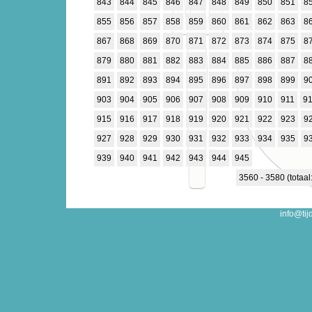
843
844
845
846
847
848
849
850
851
8
855
856
857
858
859
860
861
862
863
8
867
868
869
870
871
872
873
874
875
8
879
880
881
882
883
884
885
886
887
8
891
892
893
894
895
896
897
898
899
9
903
904
905
906
907
908
909
910
911
9
915
916
917
918
919
920
921
922
923
9
927
928
929
930
931
932
933
934
935
9
939
940
941
942
943
944
945
3560 - 3580 (totaal
info@tij