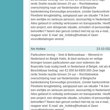
rente Snelle reactie binnen 24 uur – Rechtstreekse
overschrijving naar uw Nederlandse of Belgische
bankrekening Eenvoudige procedure, zonder bankcontrole
Flexibele terugbetaling, aangepast aan uw situatie ? Ik ben
een eerlijke en serieuze persoon, woonachtig in Nederland
Alles gebeurt in volledig vertrouwen en transparantie. Heeft
een project, een dringende situatie, schulden of persoonlijk
behoeften? Neem dan gerust contact met mij op via e-mail, 
reageer snel. E-mail: ale_hofstra@hotmail.nl Geen
vooruitbetalingen vereist.
Ale Hofstra
23-10-20
Particuliere lening – Snel & Betrouwbaar – Wonend in
Nederland en België Hallo, Ik bied serieuze en veilige
leningen tussen particulieren aan voor iedereen die
financiële hulp nodig heeft, in Nederland of België, net als i
Beschikbaar bedrag: van €2.000 tot €800.000 Zeer lage
rente Snelle reactie binnen 24 uur – Rechtstreekse
overschrijving naar uw Nederlandse of Belgische
bankrekening Eenvoudige procedure, zonder bankcontrole
Flexibele terugbetaling, aangepast aan uw situatie ? Ik ben
een eerlijke en serieuze persoon, woonachtig in Nederland
Alles gebeurt in volledig vertrouwen en transparantie. Heeft
een project, een dringende situatie, schulden of persoonlijk
behoeften? Neem dan gerust contact met mij op via e-mail, 
reageer snel. E-mail: ale_hofstra@hotmail.nl Geen
vooruitbetalingen vereist.