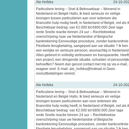
Ale Hofstra
24-10-20
Particuliere lening – Snel & Betrouwbaar – Wonend in
Nederland en België Hallo, Ik bied serieuze en veilige
leningen tussen particulieren aan voor iedereen die
financiële hulp nodig heeft, in Nederland of België, net als i
Beschikbaar bedrag: van €2.000 tot €800.000 Zeer lage
rente Snelle reactie binnen 24 uur – Rechtstreekse
overschrijving naar uw Nederlandse of Belgische
bankrekening Eenvoudige procedure, zonder bankcontrole
Flexibele terugbetaling, aangepast aan uw situatie ? Ik ben
een eerlijke en serieuze persoon, woonachtig in Nederland
Alles gebeurt in volledig vertrouwen en transparantie. Heeft
een project, een dringende situatie, schulden of persoonlijk
behoeften? Neem dan gerust contact met mij op via e-mail, 
reageer snel. E-mail: ale_hofstra@hotmail.nl Geen
vooruitbetalingen vereist.
Ale Hofstra
24-10-20
Particuliere lening – Snel & Betrouwbaar – Wonend in
Nederland en België Hallo, Ik bied serieuze en veilige
leningen tussen particulieren aan voor iedereen die
financiële hulp nodig heeft, in Nederland of België, net als i
Beschikbaar bedrag: van €2.000 tot €800.000 Zeer lage
rente Snelle reactie binnen 24 uur – Rechtstreekse
overschrijving naar uw Nederlandse of Belgische
bankrekening Eenvoudige procedure, zonder bankcontrole
Flexibele terugbetaling, aangepast aan uw situatie ? Ik ben