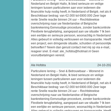
Nederland en België Hallo, Ik bied serieuze en veilige
leningen tussen particulieren aan voor iedereen die
financiële hulp nodig heeft, in Nederland of België, net als i
Beschikbaar bedrag: van €2.000 tot €800.000 Zeer lage
rente Snelle reactie binnen 24 uur – Rechtstreekse
overschrijving naar uw Nederlandse of Belgische
bankrekening Eenvoudige procedure, zonder bankcontrole
Flexibele terugbetaling, aangepast aan uw situatie ? Ik ben
een eerlijke en serieuze persoon, woonachtig in Nederland
Alles gebeurt in volledig vertrouwen en transparantie. Heeft
een project, een dringende situatie, schulden of persoonlijk
behoeften? Neem dan gerust contact met mij op via e-mail, 
reageer snel. E-mail: ale_hofstra@hotmail.nl Geen
vooruitbetalingen vereist.
Ale Hofstra
24-10-20
Particuliere lening – Snel & Betrouwbaar – Wonend in
Nederland en België Hallo, Ik bied serieuze en veilige
leningen tussen particulieren aan voor iedereen die
financiële hulp nodig heeft, in Nederland of België, net als i
Beschikbaar bedrag: van €2.000 tot €800.000 Zeer lage
rente Snelle reactie binnen 24 uur – Rechtstreekse
overschrijving naar uw Nederlandse of Belgische
bankrekening Eenvoudige procedure, zonder bankcontrole
Flexibele terugbetaling, aangepast aan uw situatie ? Ik ben
een eerlijke en serieuze persoon, woonachtig in Nederland
Alles gebeurt in volledig vertrouwen en transparantie. Heeft