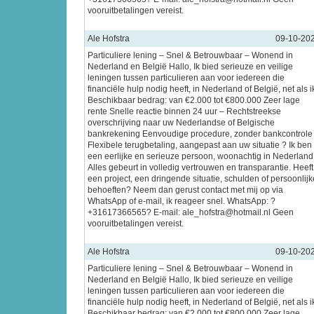
vooruitbetalingen vereist.
Ale Hofstra
09-10-20
Particuliere lening – Snel & Betrouwbaar – Wonend in
Nederland en België Hallo, Ik bied serieuze en veilige
leningen tussen particulieren aan voor iedereen die
financiële hulp nodig heeft, in Nederland of België, net als i
Beschikbaar bedrag: van €2.000 tot €800.000 Zeer lage
rente Snelle reactie binnen 24 uur – Rechtstreekse
overschrijving naar uw Nederlandse of Belgische
bankrekening Eenvoudige procedure, zonder bankcontrole
Flexibele terugbetaling, aangepast aan uw situatie ? Ik ben
een eerlijke en serieuze persoon, woonachtig in Nederland
Alles gebeurt in volledig vertrouwen en transparantie. Heeft
een project, een dringende situatie, schulden of persoonlijk
behoeften? Neem dan gerust contact met mij op via
WhatsApp of e-mail, ik reageer snel. WhatsApp: ?
+31617366565? E-mail: ale_hofstra@hotmail.nl Geen
vooruitbetalingen vereist.
Ale Hofstra
09-10-20
Particuliere lening – Snel & Betrouwbaar – Wonend in
Nederland en België Hallo, Ik bied serieuze en veilige
leningen tussen particulieren aan voor iedereen die
financiële hulp nodig heeft, in Nederland of België, net als i
Beschikbaar bedrag: van €2.000 tot €800.000 Zeer lage