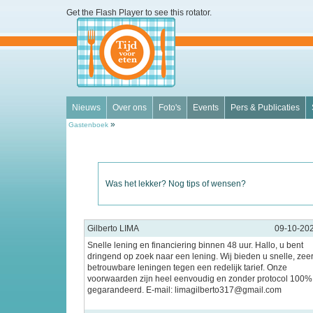
Get the Flash Player
to see this rotator.
Nieuws
Over ons
Foto's
Events
Pers & Publicaties
»
Gastenboek
Was het lekker? Nog tips of wensen?
Gilberto LIMA
09-10-20
Snelle lening en financiering binnen 48 uur. Hallo, u bent
dringend op zoek naar een lening. Wij bieden u snelle, zee
betrouwbare leningen tegen een redelijk tarief. Onze
voorwaarden zijn heel eenvoudig en zonder protocol 100%
gegarandeerd. E-mail: limagilberto317@gmail.com