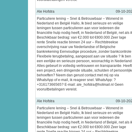
Ale Hofstra
09-10-20
Particuliere lening – Snel & Betrouwbaar – Wonend in
Nederland en België Hallo, Ik bied serieuze en veilige
leningen tussen particulieren aan voor iedereen die
financiële hulp nodig heeft, in Nederland of België, net als i
Beschikbaar bedrag: van €2.000 tot €800.000 Zeer lage
rente Snelle reactie binnen 24 uur – Rechtstreekse
overschrijving naar uw Nederlandse of Belgische
bankrekening Eenvoudige procedure, zonder bankcontrole
Flexibele terugbetaling, aangepast aan uw situatie ? Ik ben
een eerlijke en serieuze persoon, woonachtig in Nederland
Alles gebeurt in volledig vertrouwen en transparantie. Heeft
een project, een dringende situatie, schulden of persoonlijk
behoeften? Neem dan gerust contact met mij op via
WhatsApp of e-mail, ik reageer snel. WhatsApp: ?
+31617366565? E-mail: ale_hofstra@hotmail.nl Geen
vooruitbetalingen vereist.
Ale Hofstra
09-10-20
Particuliere lening – Snel & Betrouwbaar – Wonend in
Nederland en België Hallo, Ik bied serieuze en veilige
leningen tussen particulieren aan voor iedereen die
financiële hulp nodig heeft, in Nederland of België, net als i
Beschikbaar bedrag: van €2.000 tot €800.000 Zeer lage
rente Snelle reactie binnen 24 uur – Rechtstreekse