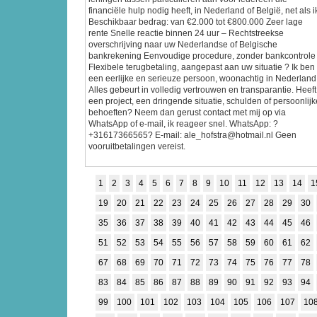
financiële hulp nodig heeft, in Nederland of België, net als i
Beschikbaar bedrag: van €2.000 tot €800.000 Zeer lage
rente Snelle reactie binnen 24 uur – Rechtstreekse
overschrijving naar uw Nederlandse of Belgische
bankrekening Eenvoudige procedure, zonder bankcontrole
Flexibele terugbetaling, aangepast aan uw situatie ? Ik ben
een eerlijke en serieuze persoon, woonachtig in Nederland
Alles gebeurt in volledig vertrouwen en transparantie. Heeft
een project, een dringende situatie, schulden of persoonlijk
behoeften? Neem dan gerust contact met mij op via
WhatsApp of e-mail, ik reageer snel. WhatsApp: ?
+31617366565? E-mail: ale_hofstra@hotmail.nl Geen
vooruitbetalingen vereist.
1
2
3
4
5
6
7
8
9
10
11
12
13
14
1
19
20
21
22
23
24
25
26
27
28
29
30
35
36
37
38
39
40
41
42
43
44
45
46
51
52
53
54
55
56
57
58
59
60
61
62
67
68
69
70
71
72
73
74
75
76
77
78
83
84
85
86
87
88
89
90
91
92
93
94
99
100
101
102
103
104
105
106
107
10