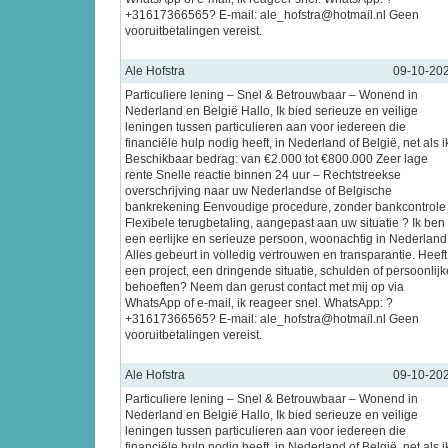
+31617366565? E-mail: ale_hofstra@hotmail.nl Geen
vooruitbetalingen vereist.
Ale Hofstra
09-10-20
Particuliere lening – Snel & Betrouwbaar – Wonend in
Nederland en België Hallo, Ik bied serieuze en veilige
leningen tussen particulieren aan voor iedereen die
financiële hulp nodig heeft, in Nederland of België, net als i
Beschikbaar bedrag: van €2.000 tot €800.000 Zeer lage
rente Snelle reactie binnen 24 uur – Rechtstreekse
overschrijving naar uw Nederlandse of Belgische
bankrekening Eenvoudige procedure, zonder bankcontrole
Flexibele terugbetaling, aangepast aan uw situatie ? Ik ben
een eerlijke en serieuze persoon, woonachtig in Nederland
Alles gebeurt in volledig vertrouwen en transparantie. Heeft
een project, een dringende situatie, schulden of persoonlijk
behoeften? Neem dan gerust contact met mij op via
WhatsApp of e-mail, ik reageer snel. WhatsApp: ?
+31617366565? E-mail: ale_hofstra@hotmail.nl Geen
vooruitbetalingen vereist.
Ale Hofstra
09-10-20
Particuliere lening – Snel & Betrouwbaar – Wonend in
Nederland en België Hallo, Ik bied serieuze en veilige
leningen tussen particulieren aan voor iedereen die
financiële hulp nodig heeft, in Nederland of België, net als i