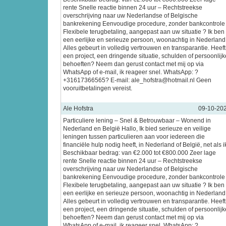
rente Snelle reactie binnen 24 uur – Rechtstreekse
overschrijving naar uw Nederlandse of Belgische
bankrekening Eenvoudige procedure, zonder bankcontrole
Flexibele terugbetaling, aangepast aan uw situatie ? Ik ben
een eerlijke en serieuze persoon, woonachtig in Nederland
Alles gebeurt in volledig vertrouwen en transparantie. Heeft
een project, een dringende situatie, schulden of persoonlijk
behoeften? Neem dan gerust contact met mij op via
WhatsApp of e-mail, ik reageer snel. WhatsApp: ?
+31617366565? E-mail: ale_hofstra@hotmail.nl Geen
vooruitbetalingen vereist.
Ale Hofstra
09-10-20
Particuliere lening – Snel & Betrouwbaar – Wonend in
Nederland en België Hallo, Ik bied serieuze en veilige
leningen tussen particulieren aan voor iedereen die
financiële hulp nodig heeft, in Nederland of België, net als i
Beschikbaar bedrag: van €2.000 tot €800.000 Zeer lage
rente Snelle reactie binnen 24 uur – Rechtstreekse
overschrijving naar uw Nederlandse of Belgische
bankrekening Eenvoudige procedure, zonder bankcontrole
Flexibele terugbetaling, aangepast aan uw situatie ? Ik ben
een eerlijke en serieuze persoon, woonachtig in Nederland
Alles gebeurt in volledig vertrouwen en transparantie. Heeft
een project, een dringende situatie, schulden of persoonlijk
behoeften? Neem dan gerust contact met mij op via
WhatsApp of e-mail, ik reageer snel. WhatsApp: ?