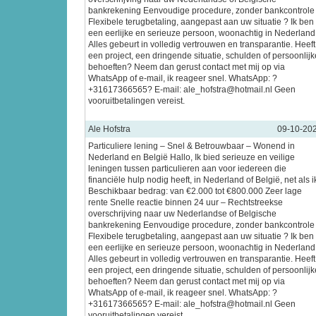
bankrekening Eenvoudige procedure, zonder bankcontrole
Flexibele terugbetaling, aangepast aan uw situatie ? Ik ben
een eerlijke en serieuze persoon, woonachtig in Nederland
Alles gebeurt in volledig vertrouwen en transparantie. Heeft
een project, een dringende situatie, schulden of persoonlijk
behoeften? Neem dan gerust contact met mij op via
WhatsApp of e-mail, ik reageer snel. WhatsApp: ?
+31617366565? E-mail: ale_hofstra@hotmail.nl Geen
vooruitbetalingen vereist.
Ale Hofstra
09-10-20
Particuliere lening – Snel & Betrouwbaar – Wonend in
Nederland en België Hallo, Ik bied serieuze en veilige
leningen tussen particulieren aan voor iedereen die
financiële hulp nodig heeft, in Nederland of België, net als i
Beschikbaar bedrag: van €2.000 tot €800.000 Zeer lage
rente Snelle reactie binnen 24 uur – Rechtstreekse
overschrijving naar uw Nederlandse of Belgische
bankrekening Eenvoudige procedure, zonder bankcontrole
Flexibele terugbetaling, aangepast aan uw situatie ? Ik ben
een eerlijke en serieuze persoon, woonachtig in Nederland
Alles gebeurt in volledig vertrouwen en transparantie. Heeft
een project, een dringende situatie, schulden of persoonlijk
behoeften? Neem dan gerust contact met mij op via
WhatsApp of e-mail, ik reageer snel. WhatsApp: ?
+31617366565? E-mail: ale_hofstra@hotmail.nl Geen
vooruitbetalingen vereist.