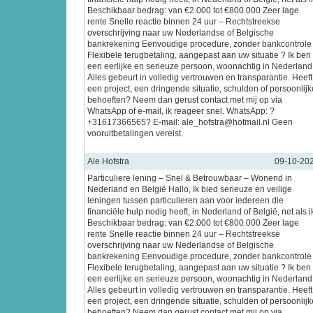
Beschikbaar bedrag: van €2.000 tot €800.000 Zeer lage
rente Snelle reactie binnen 24 uur – Rechtstreekse
overschrijving naar uw Nederlandse of Belgische
bankrekening Eenvoudige procedure, zonder bankcontrole
Flexibele terugbetaling, aangepast aan uw situatie ? Ik ben
een eerlijke en serieuze persoon, woonachtig in Nederland
Alles gebeurt in volledig vertrouwen en transparantie. Heeft
een project, een dringende situatie, schulden of persoonlijk
behoeften? Neem dan gerust contact met mij op via
WhatsApp of e-mail, ik reageer snel. WhatsApp: ?
+31617366565? E-mail: ale_hofstra@hotmail.nl Geen
vooruitbetalingen vereist.
Ale Hofstra
09-10-20
Particuliere lening – Snel & Betrouwbaar – Wonend in
Nederland en België Hallo, Ik bied serieuze en veilige
leningen tussen particulieren aan voor iedereen die
financiële hulp nodig heeft, in Nederland of België, net als i
Beschikbaar bedrag: van €2.000 tot €800.000 Zeer lage
rente Snelle reactie binnen 24 uur – Rechtstreekse
overschrijving naar uw Nederlandse of Belgische
bankrekening Eenvoudige procedure, zonder bankcontrole
Flexibele terugbetaling, aangepast aan uw situatie ? Ik ben
een eerlijke en serieuze persoon, woonachtig in Nederland
Alles gebeurt in volledig vertrouwen en transparantie. Heeft
een project, een dringende situatie, schulden of persoonlijk
behoeften? Neem dan gerust contact met mij op via