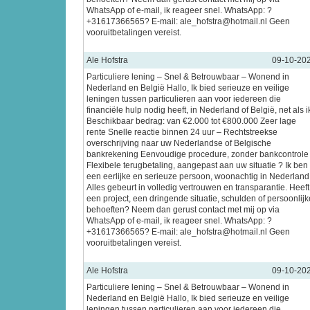
WhatsApp of e-mail, ik reageer snel. WhatsApp: ?
+31617366565? E-mail: ale_hofstra@hotmail.nl Geen
vooruitbetalingen vereist.
Ale Hofstra
09-10-20
Particuliere lening – Snel & Betrouwbaar – Wonend in
Nederland en België Hallo, Ik bied serieuze en veilige
leningen tussen particulieren aan voor iedereen die
financiële hulp nodig heeft, in Nederland of België, net als i
Beschikbaar bedrag: van €2.000 tot €800.000 Zeer lage
rente Snelle reactie binnen 24 uur – Rechtstreekse
overschrijving naar uw Nederlandse of Belgische
bankrekening Eenvoudige procedure, zonder bankcontrole
Flexibele terugbetaling, aangepast aan uw situatie ? Ik ben
een eerlijke en serieuze persoon, woonachtig in Nederland
Alles gebeurt in volledig vertrouwen en transparantie. Heeft
een project, een dringende situatie, schulden of persoonlijk
behoeften? Neem dan gerust contact met mij op via
WhatsApp of e-mail, ik reageer snel. WhatsApp: ?
+31617366565? E-mail: ale_hofstra@hotmail.nl Geen
vooruitbetalingen vereist.
Ale Hofstra
09-10-20
Particuliere lening – Snel & Betrouwbaar – Wonend in
Nederland en België Hallo, Ik bied serieuze en veilige
leningen tussen particulieren aan voor iedereen die