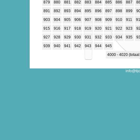
879
880
881
882
883
884
885
886
887
8
891
892
893
894
895
896
897
898
899
9
903
904
905
906
907
908
909
910
911
9
915
916
917
918
919
920
921
922
923
9
927
928
929
930
931
932
933
934
935
9
939
940
941
942
943
944
945
4000 - 4020 (totaal
info@tij