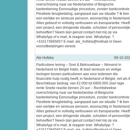
overschrijving naar uw Nederlandse of Belgische
bankrekening Eenvoudige procedure, zonder bankcontrole
Flexibele terugbetaling, aangepast aan uw situatie ? Ik ben
een eerlijke en serieuze persoon, woonachtig in Nederland
Alles gebeurt in volledig vertrouwen en transparantie. Heeft
een project, een dringende situatie, schulden of persoonlijk
behoeften? Neem dan gerust contact met mij op via
WhatsApp of e-mail, ik reageer snel. WhatsApp: ?
+31617366565? E-mail: ale_hofstra@hotmail.nl Geen
vooruitbetalingen vereist.
Ale Hofstra
09-10-20
Particuliere lening – Snel & Betrouwbaar – Wonend in
Nederland en België Hallo, Ik bied serieuze en veilige
leningen tussen particulieren aan voor iedereen die
financiële hulp nodig heeft, in Nederland of België, net als i
Beschikbaar bedrag: van €2.000 tot €800.000 Zeer lage
rente Snelle reactie binnen 24 uur – Rechtstreekse
overschrijving naar uw Nederlandse of Belgische
bankrekening Eenvoudige procedure, zonder bankcontrole
Flexibele terugbetaling, aangepast aan uw situatie ? Ik ben
een eerlijke en serieuze persoon, woonachtig in Nederland
Alles gebeurt in volledig vertrouwen en transparantie. Heeft
een project, een dringende situatie, schulden of persoonlijk
behoeften? Neem dan gerust contact met mij op via
WhatsApp of e-mail, ik reageer snel. WhatsApp: ?
+31617366565? E-mail: ale_hofstra@hotmail.nl Geen