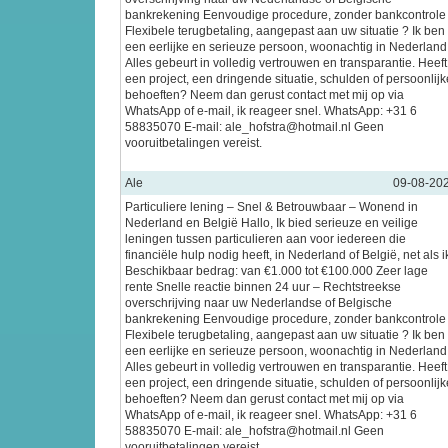
bankrekening Eenvoudige procedure, zonder bankcontrole
Flexibele terugbetaling, aangepast aan uw situatie ? Ik ben
een eerlijke en serieuze persoon, woonachtig in Nederland
Alles gebeurt in volledig vertrouwen en transparantie. Heeft
een project, een dringende situatie, schulden of persoonlijk
behoeften? Neem dan gerust contact met mij op via
WhatsApp of e-mail, ik reageer snel. WhatsApp: +31 6
58835070 E-mail: ale_hofstra@hotmail.nl Geen
vooruitbetalingen vereist.
Ale
09-08-20
Particuliere lening – Snel & Betrouwbaar – Wonend in
Nederland en België Hallo, Ik bied serieuze en veilige
leningen tussen particulieren aan voor iedereen die
financiële hulp nodig heeft, in Nederland of België, net als i
Beschikbaar bedrag: van €1.000 tot €100.000 Zeer lage
rente Snelle reactie binnen 24 uur – Rechtstreekse
overschrijving naar uw Nederlandse of Belgische
bankrekening Eenvoudige procedure, zonder bankcontrole
Flexibele terugbetaling, aangepast aan uw situatie ? Ik ben
een eerlijke en serieuze persoon, woonachtig in Nederland
Alles gebeurt in volledig vertrouwen en transparantie. Heeft
een project, een dringende situatie, schulden of persoonlijk
behoeften? Neem dan gerust contact met mij op via
WhatsApp of e-mail, ik reageer snel. WhatsApp: +31 6
58835070 E-mail: ale_hofstra@hotmail.nl Geen
vooruitbetalingen vereist.