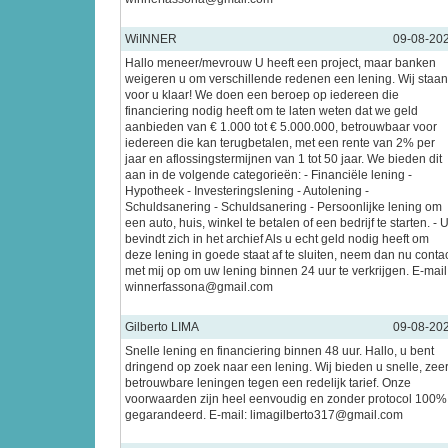
WiINNER
09-08-20
Hallo meneer/mevrouw U heeft een project, maar banken
weigeren u om verschillende redenen een lening. Wij staan
voor u klaar! We doen een beroep op iedereen die
financiering nodig heeft om te laten weten dat we geld
aanbieden van € 1.000 tot € 5.000.000, betrouwbaar voor
iedereen die kan terugbetalen, met een rente van 2% per
jaar en aflossingstermijnen van 1 tot 50 jaar. We bieden dit
aan in de volgende categorieën: - Financiële lening -
Hypotheek - Investeringslening - Autolening -
Schuldsanering - Schuldsanering - Persoonlijke lening om
een auto, huis, winkel te betalen of een bedrijf te starten. - 
bevindt zich in het archief Als u echt geld nodig heeft om
deze lening in goede staat af te sluiten, neem dan nu conta
met mij op om uw lening binnen 24 uur te verkrijgen. E-mail
winnerfassona@gmail.com
Gilberto LIMA
09-08-20
Snelle lening en financiering binnen 48 uur. Hallo, u bent
dringend op zoek naar een lening. Wij bieden u snelle, zee
betrouwbare leningen tegen een redelijk tarief. Onze
voorwaarden zijn heel eenvoudig en zonder protocol 100%
gegarandeerd. E-mail: limagilberto317@gmail.com