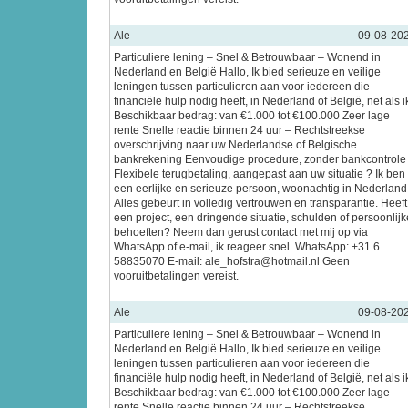
Ale
09-08-20
Particuliere lening – Snel & Betrouwbaar – Wonend in
Nederland en België Hallo, Ik bied serieuze en veilige
leningen tussen particulieren aan voor iedereen die
financiële hulp nodig heeft, in Nederland of België, net als i
Beschikbaar bedrag: van €1.000 tot €100.000 Zeer lage
rente Snelle reactie binnen 24 uur – Rechtstreekse
overschrijving naar uw Nederlandse of Belgische
bankrekening Eenvoudige procedure, zonder bankcontrole
Flexibele terugbetaling, aangepast aan uw situatie ? Ik ben
een eerlijke en serieuze persoon, woonachtig in Nederland
Alles gebeurt in volledig vertrouwen en transparantie. Heeft
een project, een dringende situatie, schulden of persoonlijk
behoeften? Neem dan gerust contact met mij op via
WhatsApp of e-mail, ik reageer snel. WhatsApp: +31 6
58835070 E-mail: ale_hofstra@hotmail.nl Geen
vooruitbetalingen vereist.
Ale
09-08-20
Particuliere lening – Snel & Betrouwbaar – Wonend in
Nederland en België Hallo, Ik bied serieuze en veilige
leningen tussen particulieren aan voor iedereen die
financiële hulp nodig heeft, in Nederland of België, net als i
Beschikbaar bedrag: van €1.000 tot €100.000 Zeer lage
rente Snelle reactie binnen 24 uur – Rechtstreekse