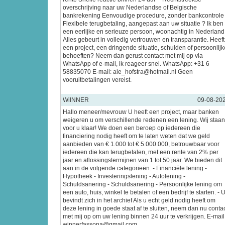
overschrijving naar uw Nederlandse of Belgische
bankrekening Eenvoudige procedure, zonder bankcontrole
Flexibele terugbetaling, aangepast aan uw situatie ? Ik ben
een eerlijke en serieuze persoon, woonachtig in Nederland
Alles gebeurt in volledig vertrouwen en transparantie. Heeft
een project, een dringende situatie, schulden of persoonlijk
behoeften? Neem dan gerust contact met mij op via
WhatsApp of e-mail, ik reageer snel. WhatsApp: +31 6
58835070 E-mail: ale_hofstra@hotmail.nl Geen
vooruitbetalingen vereist.
WiINNER
09-08-20
Hallo meneer/mevrouw U heeft een project, maar banken
weigeren u om verschillende redenen een lening. Wij staan
voor u klaar! We doen een beroep op iedereen die
financiering nodig heeft om te laten weten dat we geld
aanbieden van € 1.000 tot € 5.000.000, betrouwbaar voor
iedereen die kan terugbetalen, met een rente van 2% per
jaar en aflossingstermijnen van 1 tot 50 jaar. We bieden dit
aan in de volgende categorieën: - Financiële lening -
Hypotheek - Investeringslening - Autolening -
Schuldsanering - Schuldsanering - Persoonlijke lening om
een auto, huis, winkel te betalen of een bedrijf te starten. - 
bevindt zich in het archief Als u echt geld nodig heeft om
deze lening in goede staat af te sluiten, neem dan nu conta
met mij op om uw lening binnen 24 uur te verkrijgen. E-mail
winnerfassona@gmail.com