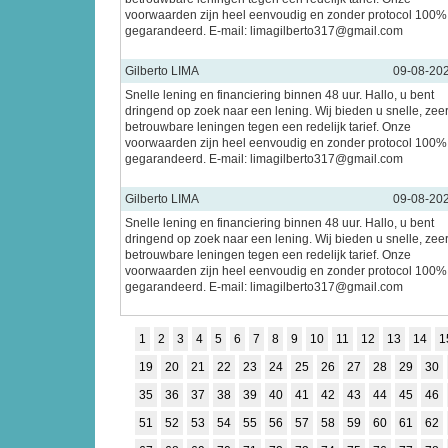
voorwaarden zijn heel eenvoudig en zonder protocol 100%
gegarandeerd. E-mail: limagilberto317@gmail.com
Gilberto LIMA
09-08-20
Snelle lening en financiering binnen 48 uur. Hallo, u bent
dringend op zoek naar een lening. Wij bieden u snelle, zee
betrouwbare leningen tegen een redelijk tarief. Onze
voorwaarden zijn heel eenvoudig en zonder protocol 100%
gegarandeerd. E-mail: limagilberto317@gmail.com
Gilberto LIMA
09-08-20
Snelle lening en financiering binnen 48 uur. Hallo, u bent
dringend op zoek naar een lening. Wij bieden u snelle, zee
betrouwbare leningen tegen een redelijk tarief. Onze
voorwaarden zijn heel eenvoudig en zonder protocol 100%
gegarandeerd. E-mail: limagilberto317@gmail.com
1
2
3
4
5
6
7
8
9
10
11
12
13
14
1
19
20
21
22
23
24
25
26
27
28
29
30
35
36
37
38
39
40
41
42
43
44
45
46
51
52
53
54
55
56
57
58
59
60
61
62