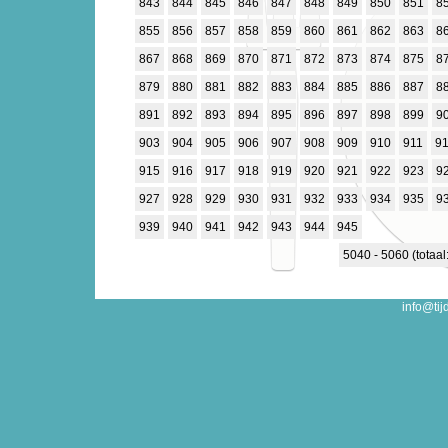
843
844
845
846
847
848
849
850
851
8
855
856
857
858
859
860
861
862
863
8
867
868
869
870
871
872
873
874
875
8
879
880
881
882
883
884
885
886
887
8
891
892
893
894
895
896
897
898
899
9
903
904
905
906
907
908
909
910
911
9
915
916
917
918
919
920
921
922
923
9
927
928
929
930
931
932
933
934
935
9
939
940
941
942
943
944
945
5040 - 5060 (totaal
info@tij