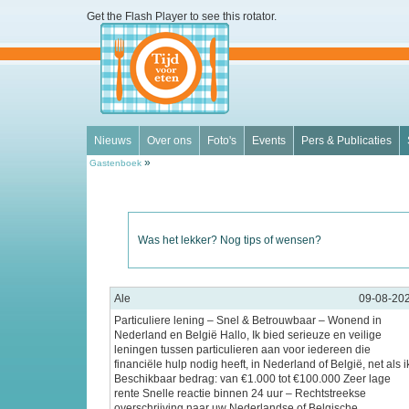
Get the Flash Player
to see this rotator.
Nieuws
Over ons
Foto's
Events
Pers & Publicaties
»
Gastenboek
Was het lekker? Nog tips of wensen?
Ale
09-08-20
Particuliere lening – Snel & Betrouwbaar – Wonend in
Nederland en België Hallo, Ik bied serieuze en veilige
leningen tussen particulieren aan voor iedereen die
financiële hulp nodig heeft, in Nederland of België, net als i
Beschikbaar bedrag: van €1.000 tot €100.000 Zeer lage
rente Snelle reactie binnen 24 uur – Rechtstreekse
overschrijving naar uw Nederlandse of Belgische