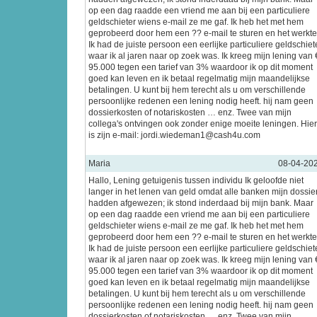
op een dag raadde een vriend me aan bij een particuliere
geldschieter wiens e-mail ze me gaf. Ik heb het met hem
geprobeerd door hem een ?? e-mail te sturen en het werkte
Ik had de juiste persoon een eerlijke particuliere geldschiet
waar ik al jaren naar op zoek was. Ik kreeg mijn lening van 
95.000 tegen een tarief van 3% waardoor ik op dit moment
goed kan leven en ik betaal regelmatig mijn maandelijkse
betalingen. U kunt bij hem terecht als u om verschillende
persoonlijke redenen een lening nodig heeft. hij nam geen
dossierkosten of notariskosten … enz. Twee van mijn
collega's ontvingen ook zonder enige moeite leningen. Hier
is zijn e-mail: jordi.wiedeman1@cash4u.com
Maria
08-04-20
Hallo, Lening getuigenis tussen individu Ik geloofde niet
langer in het lenen van geld omdat alle banken mijn dossie
hadden afgewezen; ik stond inderdaad bij mijn bank. Maar
op een dag raadde een vriend me aan bij een particuliere
geldschieter wiens e-mail ze me gaf. Ik heb het met hem
geprobeerd door hem een ?? e-mail te sturen en het werkte
Ik had de juiste persoon een eerlijke particuliere geldschiet
waar ik al jaren naar op zoek was. Ik kreeg mijn lening van 
95.000 tegen een tarief van 3% waardoor ik op dit moment
goed kan leven en ik betaal regelmatig mijn maandelijkse
betalingen. U kunt bij hem terecht als u om verschillende
persoonlijke redenen een lening nodig heeft. hij nam geen
dossierkosten of notariskosten … enz. Twee van mijn