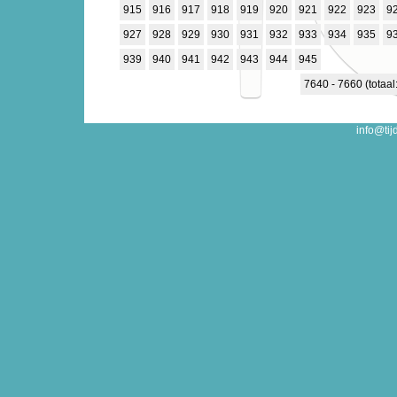
915
916
917
918
919
920
921
922
923
9
927
928
929
930
931
932
933
934
935
9
939
940
941
942
943
944
945
7640 - 7660 (totaal
info@tij