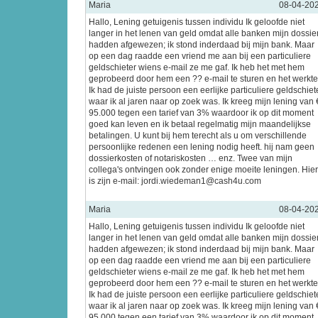
Maria
08-04-20
Hallo, Lening getuigenis tussen individu Ik geloofde niet
langer in het lenen van geld omdat alle banken mijn dossie
hadden afgewezen; ik stond inderdaad bij mijn bank. Maar
op een dag raadde een vriend me aan bij een particuliere
geldschieter wiens e-mail ze me gaf. Ik heb het met hem
geprobeerd door hem een ?? e-mail te sturen en het werkte
Ik had de juiste persoon een eerlijke particuliere geldschiet
waar ik al jaren naar op zoek was. Ik kreeg mijn lening van 
95.000 tegen een tarief van 3% waardoor ik op dit moment
goed kan leven en ik betaal regelmatig mijn maandelijkse
betalingen. U kunt bij hem terecht als u om verschillende
persoonlijke redenen een lening nodig heeft. hij nam geen
dossierkosten of notariskosten … enz. Twee van mijn
collega's ontvingen ook zonder enige moeite leningen. Hier
is zijn e-mail: jordi.wiedeman1@cash4u.com
Maria
08-04-20
Hallo, Lening getuigenis tussen individu Ik geloofde niet
langer in het lenen van geld omdat alle banken mijn dossie
hadden afgewezen; ik stond inderdaad bij mijn bank. Maar
op een dag raadde een vriend me aan bij een particuliere
geldschieter wiens e-mail ze me gaf. Ik heb het met hem
geprobeerd door hem een ?? e-mail te sturen en het werkte
Ik had de juiste persoon een eerlijke particuliere geldschiet
waar ik al jaren naar op zoek was. Ik kreeg mijn lening van 
95.000 tegen een tarief van 3% waardoor ik op dit moment