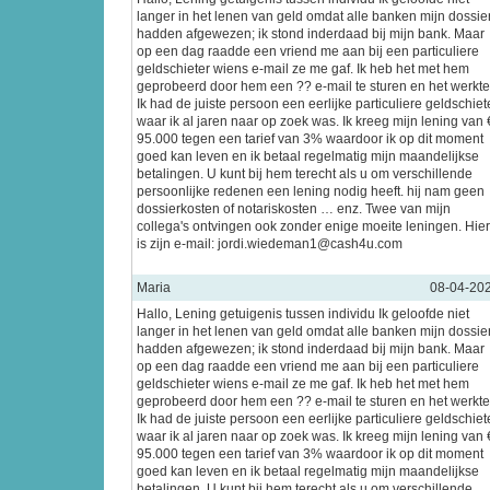
langer in het lenen van geld omdat alle banken mijn dossie
hadden afgewezen; ik stond inderdaad bij mijn bank. Maar
op een dag raadde een vriend me aan bij een particuliere
geldschieter wiens e-mail ze me gaf. Ik heb het met hem
geprobeerd door hem een ?? e-mail te sturen en het werkte
Ik had de juiste persoon een eerlijke particuliere geldschiet
waar ik al jaren naar op zoek was. Ik kreeg mijn lening van 
95.000 tegen een tarief van 3% waardoor ik op dit moment
goed kan leven en ik betaal regelmatig mijn maandelijkse
betalingen. U kunt bij hem terecht als u om verschillende
persoonlijke redenen een lening nodig heeft. hij nam geen
dossierkosten of notariskosten … enz. Twee van mijn
collega's ontvingen ook zonder enige moeite leningen. Hier
is zijn e-mail: jordi.wiedeman1@cash4u.com
Maria
08-04-20
Hallo, Lening getuigenis tussen individu Ik geloofde niet
langer in het lenen van geld omdat alle banken mijn dossie
hadden afgewezen; ik stond inderdaad bij mijn bank. Maar
op een dag raadde een vriend me aan bij een particuliere
geldschieter wiens e-mail ze me gaf. Ik heb het met hem
geprobeerd door hem een ?? e-mail te sturen en het werkte
Ik had de juiste persoon een eerlijke particuliere geldschiet
waar ik al jaren naar op zoek was. Ik kreeg mijn lening van 
95.000 tegen een tarief van 3% waardoor ik op dit moment
goed kan leven en ik betaal regelmatig mijn maandelijkse
betalingen. U kunt bij hem terecht als u om verschillende