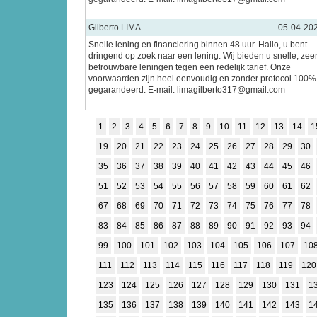
Gilberto LIMA
05-04-20
Snelle lening en financiering binnen 48 uur. Hallo, u bent
dringend op zoek naar een lening. Wij bieden u snelle, zee
betrouwbare leningen tegen een redelijk tarief. Onze
voorwaarden zijn heel eenvoudig en zonder protocol 100%
gegarandeerd. E-mail: limagilberto317@gmail.com
1
2
3
4
5
6
7
8
9
10
11
12
13
14
1
19
20
21
22
23
24
25
26
27
28
29
30
35
36
37
38
39
40
41
42
43
44
45
46
51
52
53
54
55
56
57
58
59
60
61
62
67
68
69
70
71
72
73
74
75
76
77
78
83
84
85
86
87
88
89
90
91
92
93
94
99
100
101
102
103
104
105
106
107
10
111
112
113
114
115
116
117
118
119
120
123
124
125
126
127
128
129
130
131
1
135
136
137
138
139
140
141
142
143
1