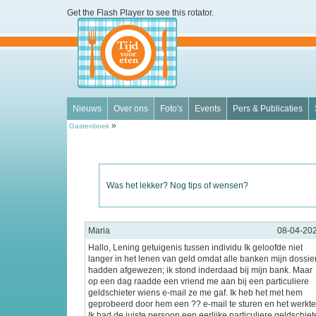
Get the Flash Player
to see this rotator.
Nieuws
Over ons
Foto's
Events
Pers & Publicaties
»
Gastenboek
Was het lekker? Nog tips of wensen?
Maria
08-04-20
Hallo, Lening getuigenis tussen individu Ik geloofde niet
langer in het lenen van geld omdat alle banken mijn dossie
hadden afgewezen; ik stond inderdaad bij mijn bank. Maar
op een dag raadde een vriend me aan bij een particuliere
geldschieter wiens e-mail ze me gaf. Ik heb het met hem
geprobeerd door hem een ?? e-mail te sturen en het werkte
Ik had de juiste persoon een eerlijke particuliere geldschiet