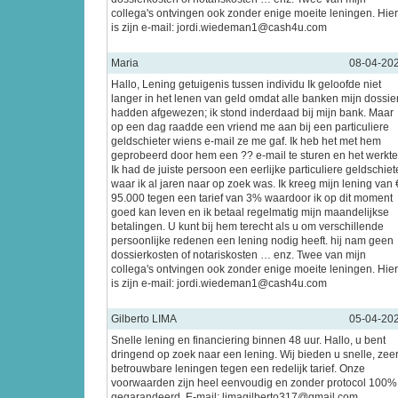
collega's ontvingen ook zonder enige moeite leningen. Hier
is zijn e-mail: jordi.wiedeman1@cash4u.com
Maria
08-04-20
Hallo, Lening getuigenis tussen individu Ik geloofde niet
langer in het lenen van geld omdat alle banken mijn dossie
hadden afgewezen; ik stond inderdaad bij mijn bank. Maar
op een dag raadde een vriend me aan bij een particuliere
geldschieter wiens e-mail ze me gaf. Ik heb het met hem
geprobeerd door hem een ?? e-mail te sturen en het werkte
Ik had de juiste persoon een eerlijke particuliere geldschiet
waar ik al jaren naar op zoek was. Ik kreeg mijn lening van 
95.000 tegen een tarief van 3% waardoor ik op dit moment
goed kan leven en ik betaal regelmatig mijn maandelijkse
betalingen. U kunt bij hem terecht als u om verschillende
persoonlijke redenen een lening nodig heeft. hij nam geen
dossierkosten of notariskosten … enz. Twee van mijn
collega's ontvingen ook zonder enige moeite leningen. Hier
is zijn e-mail: jordi.wiedeman1@cash4u.com
Gilberto LIMA
05-04-20
Snelle lening en financiering binnen 48 uur. Hallo, u bent
dringend op zoek naar een lening. Wij bieden u snelle, zee
betrouwbare leningen tegen een redelijk tarief. Onze
voorwaarden zijn heel eenvoudig en zonder protocol 100%
gegarandeerd. E-mail: limagilberto317@gmail.com