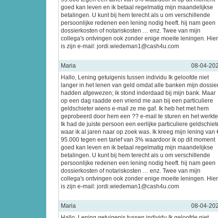
goed kan leven en ik betaal regelmatig mijn maandelijkse
betalingen. U kunt bij hem terecht als u om verschillende
persoonlijke redenen een lening nodig heeft. hij nam geen
dossierkosten of notariskosten … enz. Twee van mijn
collega's ontvingen ook zonder enige moeite leningen. Hier
is zijn e-mail: jordi.wiedeman1@cash4u.com
Maria
08-04-20
Hallo, Lening getuigenis tussen individu Ik geloofde niet
langer in het lenen van geld omdat alle banken mijn dossie
hadden afgewezen; ik stond inderdaad bij mijn bank. Maar
op een dag raadde een vriend me aan bij een particuliere
geldschieter wiens e-mail ze me gaf. Ik heb het met hem
geprobeerd door hem een ?? e-mail te sturen en het werkte
Ik had de juiste persoon een eerlijke particuliere geldschiet
waar ik al jaren naar op zoek was. Ik kreeg mijn lening van 
95.000 tegen een tarief van 3% waardoor ik op dit moment
goed kan leven en ik betaal regelmatig mijn maandelijkse
betalingen. U kunt bij hem terecht als u om verschillende
persoonlijke redenen een lening nodig heeft. hij nam geen
dossierkosten of notariskosten … enz. Twee van mijn
collega's ontvingen ook zonder enige moeite leningen. Hier
is zijn e-mail: jordi.wiedeman1@cash4u.com
Maria
08-04-20
Hallo, Lening getuigenis tussen individu Ik geloofde niet