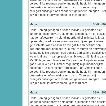
persoonlijke redenen een lening nodig heeft. hij nam geen
dossierkosten of notariskosten … enz. Twee van mijn
collega's ontvingen ook zonder enige moeite leningen. Hier
is zijn e-mail: jordi.wiedeman1@cash4u.com
Maria
08-04-20
Hallo, Lening getuigenis tussen individu Ik geloofde niet
langer in het lenen van geld omdat alle banken mijn dossie
hadden afgewezen; ik stond inderdaad bij mijn bank. Maar
op een dag raadde een vriend me aan bij een particuliere
geldschieter wiens e-mail ze me gaf. Ik heb het met hem
geprobeerd door hem een ?? e-mail te sturen en het werkte
Ik had de juiste persoon een eerlijke particuliere geldschiet
waar ik al jaren naar op zoek was. Ik kreeg mijn lening van 
95.000 tegen een tarief van 3% waardoor ik op dit moment
goed kan leven en ik betaal regelmatig mijn maandelijkse
betalingen. U kunt bij hem terecht als u om verschillende
persoonlijke redenen een lening nodig heeft. hij nam geen
dossierkosten of notariskosten … enz. Twee van mijn
collega's ontvingen ook zonder enige moeite leningen. Hier
is zijn e-mail: jordi.wiedeman1@cash4u.com
Maria
08-04-20
Hallo, Lening getuigenis tussen individu Ik geloofde niet
langer in het lenen van geld omdat alle banken mijn dossie
hadden afgewezen; ik stond inderdaad bij mijn bank. Maar