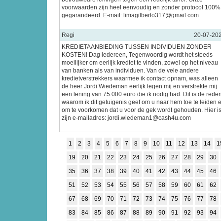
voorwaarden zijn heel eenvoudig en zonder protocol 100%
gegarandeerd. E-mail: limagilberto317@gmail.com
Regi
20-07-20
KREDIETAANBIEDING TUSSEN INDIVIDUEN ZONDER
KOSTEN! Dag iedereen, Tegenwoordig wordt het steeds
moeilijker om eerlijk krediet te vinden, zowel op het niveau
van banken als van individuen. Van de vele andere
kredietverstrekkers waarmee ik contact opnam, was alleen
de heer Jordi Wiedeman eerlijk tegen mij en verstrekte mij
een lening van 75.000 euro die ik nodig had. Dit is de rede
waarom ik dit getuigenis geef om u naar hem toe te leiden 
om te voorkomen dat u voor de gek wordt gehouden. Hier i
zijn e-mailadres: jordi.wiedeman1@cash4u.com
1
2
3
4
5
6
7
8
9
10
11
12
13
14
1
19
20
21
22
23
24
25
26
27
28
29
30
35
36
37
38
39
40
41
42
43
44
45
46
51
52
53
54
55
56
57
58
59
60
61
62
67
68
69
70
71
72
73
74
75
76
77
78
83
84
85
86
87
88
89
90
91
92
93
94