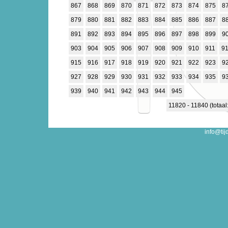
867
868
869
870
871
872
873
874
875
8
879
880
881
882
883
884
885
886
887
8
891
892
893
894
895
896
897
898
899
9
903
904
905
906
907
908
909
910
911
9
915
916
917
918
919
920
921
922
923
9
927
928
929
930
931
932
933
934
935
9
939
940
941
942
943
944
945
11820 - 11840 (totaal
info@tij