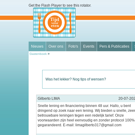
Get the Flash Player
to see this rotator.
Nieuws
Over ons
Foto's
Events
Pers & Publicaties
»
Gastenboek
Was het lekker? Nog tips of wensen?
Gilberto LIMA
20-07-20
Snelle lening en financiering binnen 48 uur. Hallo, u bent
dringend op zoek naar een lening. Wij bieden u snelle, zee
betrouwbare leningen tegen een redelijk tarief. Onze
voorwaarden zijn heel eenvoudig en zonder protocol 100%
gegarandeerd. E-mail: limagilberto317@gmail.com