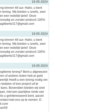
19-05-2024
ing binnen 48 uur. Hallo, u bent
 lening. Wij bieden u snelle, zeer
n een redelijk tarief. Onze
nvoudig en zonder protocol 100%
imagilberto317@gmail.com
19-05-2024
ing binnen 48 uur. Hallo, u bent
 lening. Wij bieden u snelle, zeer
n een redelijk tarief. Onze
nvoudig en zonder protocol 100%
imagilberto317@gmail.com
19-05-2024
legitieme lening? Bent u afgewezen
en of andere reden heb je geld
 eerlijk Heeft u een lening nodig om
 betalen of een project uit te
n kans. Bovendien bieden wij snel
an, met een jaarlijkse rente van
Als u geïnteresseerd bent, aarzel
contact met ons op te nemen. E-
il.com
loan59