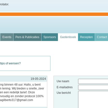
rotator.
Events
Pers & Publicaties
Sponsors
Gastenboek
Recepten
Contact
 tips of wensen?
19-05-2024
Uw naam
ing binnen 48 uur. Hallo, u bent
E-mailadres
 lening. Wij bieden u snelle, zeer
n een redelijk tarief. Onze
Uw bericht
nvoudig en zonder protocol 100%
imagilberto317@gmail.com