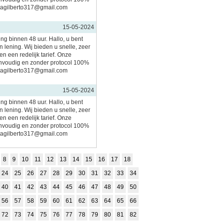
imagilberto317@gmail.com
15-05-2024
ing binnen 48 uur. Hallo, u bent
 lening. Wij bieden u snelle, zeer
n een redelijk tarief. Onze
nvoudig en zonder protocol 100%
imagilberto317@gmail.com
15-05-2024
ing binnen 48 uur. Hallo, u bent
 lening. Wij bieden u snelle, zeer
n een redelijk tarief. Onze
nvoudig en zonder protocol 100%
imagilberto317@gmail.com
8
9
10
11
12
13
14
15
16
17
18
24
25
26
27
28
29
30
31
32
33
34
40
41
42
43
44
45
46
47
48
49
50
56
57
58
59
60
61
62
63
64
65
66
72
73
74
75
76
77
78
79
80
81
82