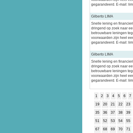
gegarandeerd. E-mail: l
Gilberto LIMA
Snelle lening en financier
dringend op zoek naar een
betrouwbare leningen tege
voorwaarden zijn heel ee
gegarandeerd. E-mail: l
Gilberto LIMA
Snelle lening en financier
dringend op zoek naar een
betrouwbare leningen tege
voorwaarden zijn heel ee
gegarandeerd. E-mail: l
1
2
3
4
5
6
7
19
20
21
22
23
35
36
37
38
39
51
52
53
54
55
67
68
69
70
71