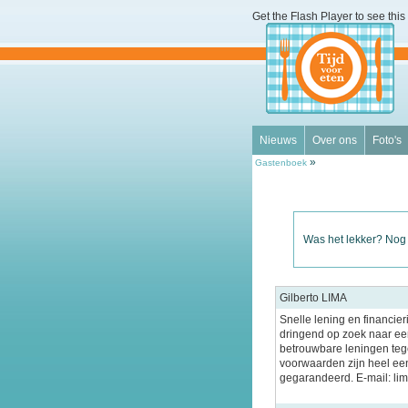
Get the Flash Player
to see this 
Nieuws
Over ons
Foto's
»
Gastenboek
Was het lekker? Nog
Gilberto LIMA
Snelle lening en financier
dringend op zoek naar een
betrouwbare leningen tege
voorwaarden zijn heel ee
gegarandeerd. E-mail: l