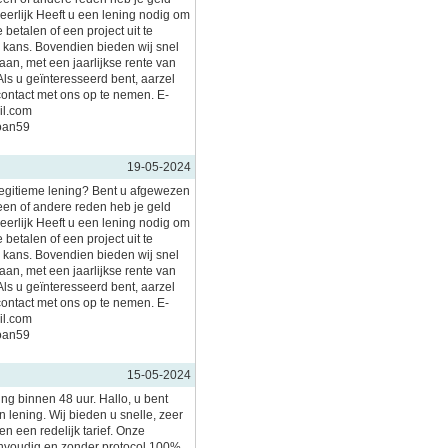
 eerlijk Heeft u een lening nodig om
 betalen of een project uit te
n kans. Bovendien bieden wij snel
an, met een jaarlijkse rente van
Als u geïnteresseerd bent, aarzel
contact met ons op te nemen. E-
il.com
loan59
19-05-2024
legitieme lening? Bent u afgewezen
en of andere reden heb je geld
 eerlijk Heeft u een lening nodig om
 betalen of een project uit te
n kans. Bovendien bieden wij snel
an, met een jaarlijkse rente van
Als u geïnteresseerd bent, aarzel
contact met ons op te nemen. E-
il.com
loan59
15-05-2024
ing binnen 48 uur. Hallo, u bent
 lening. Wij bieden u snelle, zeer
n een redelijk tarief. Onze
nvoudig en zonder protocol 100%