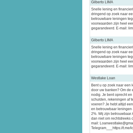
Gilberto LIMA
Snelle lening en financier
dringend op zoek naar een
betrouwbare leningen tege
voorwaarden zijn heel ee
gegarandeerd. E-mail: l
Gilberto LIMA
Snelle lening en financier
dringend op zoek naar een
betrouwbare leningen tege
voorwaarden zijn heel ee
gegarandeerd. E-mail: l
Westlake Loan
Bent u op zoek naar een 
door uw banken? Om de e
nodig. Je bent oprecht en
schulden, rekeningen af te
voeren? Je hebt altijd ee
en betrouwbaar leningen a
2%. Wij zijn betrouwbaar 
dan niet om rechtstreeks 
mail: Loanwestlake@gma
Telegram___https://t.me/