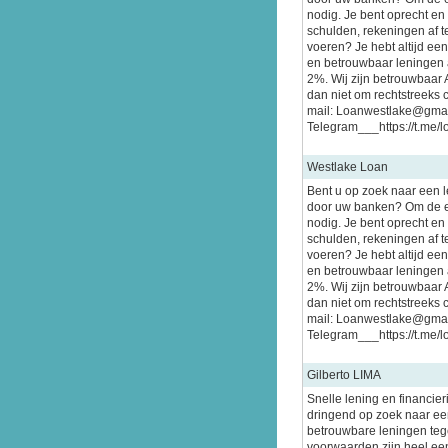
nodig. Je bent oprecht en
schulden, rekeningen af te
voeren? Je hebt altijd ee
en betrouwbaar leningen a
2%. Wij zijn betrouwbaar 
dan niet om rechtstreeks 
mail: Loanwestlake@gma
Telegram___https://t.me/
Westlake Loan
Bent u op zoek naar een 
door uw banken? Om de e
nodig. Je bent oprecht en
schulden, rekeningen af te
voeren? Je hebt altijd ee
en betrouwbaar leningen a
2%. Wij zijn betrouwbaar 
dan niet om rechtstreeks 
mail: Loanwestlake@gma
Telegram___https://t.me/
Gilberto LIMA
Snelle lening en financier
dringend op zoek naar een
betrouwbare leningen tege
voorwaarden zijn heel ee