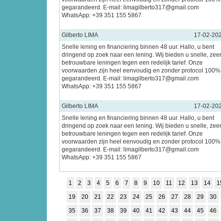
gegarandeerd. E-mail: limagilberto317@gmail.com
WhatsApp: +39 351 155 5867
Gilberto LIMA
17-02-20
Snelle lening en financiering binnen 48 uur. Hallo, u bent
dringend op zoek naar een lening. Wij bieden u snelle, zee
betrouwbare leningen tegen een redelijk tarief. Onze
voorwaarden zijn heel eenvoudig en zonder protocol 100%
gegarandeerd. E-mail: limagilberto317@gmail.com
WhatsApp: +39 351 155 5867
Gilberto LIMA
17-02-20
Snelle lening en financiering binnen 48 uur. Hallo, u bent
dringend op zoek naar een lening. Wij bieden u snelle, zee
betrouwbare leningen tegen een redelijk tarief. Onze
voorwaarden zijn heel eenvoudig en zonder protocol 100%
gegarandeerd. E-mail: limagilberto317@gmail.com
WhatsApp: +39 351 155 5867
1
2
3
4
5
6
7
8
9
10
11
12
13
14
1
19
20
21
22
23
24
25
26
27
28
29
30
35
36
37
38
39
40
41
42
43
44
45
46