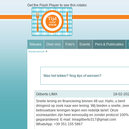
Get the Flash Player
to see this rotator.
Nieuws
Over ons
Foto's
Events
Pers & Publicaties
»
Gastenboek
Was het lekker? Nog tips of wensen?
Gilberto LIMA
18-02-20
Snelle lening en financiering binnen 48 uur. Hallo, u bent
dringend op zoek naar een lening. Wij bieden u snelle, zee
betrouwbare leningen tegen een redelijk tarief. Onze
voorwaarden zijn heel eenvoudig en zonder protocol 100%
gegarandeerd. E-mail: limagilberto317@gmail.com
WhatsApp: +39 351 155 5867