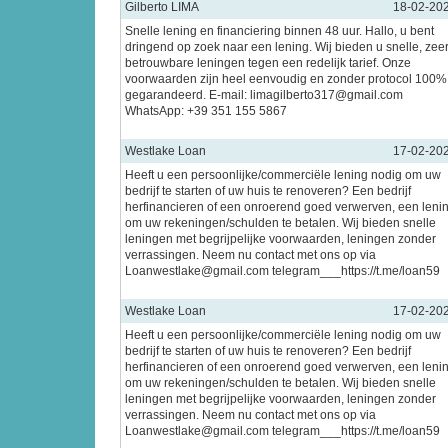
Gilberto LIMA
18-02-20
Snelle lening en financiering binnen 48 uur. Hallo, u bent
dringend op zoek naar een lening. Wij bieden u snelle, zee
betrouwbare leningen tegen een redelijk tarief. Onze
voorwaarden zijn heel eenvoudig en zonder protocol 100%
gegarandeerd. E-mail: limagilberto317@gmail.com
WhatsApp: +39 351 155 5867
Westlake Loan
17-02-20
Heeft u een persoonlijke/commerciële lening nodig om uw
bedrijf te starten of uw huis te renoveren? Een bedrijf
herfinancieren of een onroerend goed verwerven, een leni
om uw rekeningen/schulden te betalen. Wij bieden snelle
leningen met begrijpelijke voorwaarden, leningen zonder
verrassingen. Neem nu contact met ons op via
Loanwestlake@gmail.com telegram___https://t.me/loan59
Westlake Loan
17-02-20
Heeft u een persoonlijke/commerciële lening nodig om uw
bedrijf te starten of uw huis te renoveren? Een bedrijf
herfinancieren of een onroerend goed verwerven, een leni
om uw rekeningen/schulden te betalen. Wij bieden snelle
leningen met begrijpelijke voorwaarden, leningen zonder
verrassingen. Neem nu contact met ons op via
Loanwestlake@gmail.com telegram___https://t.me/loan59