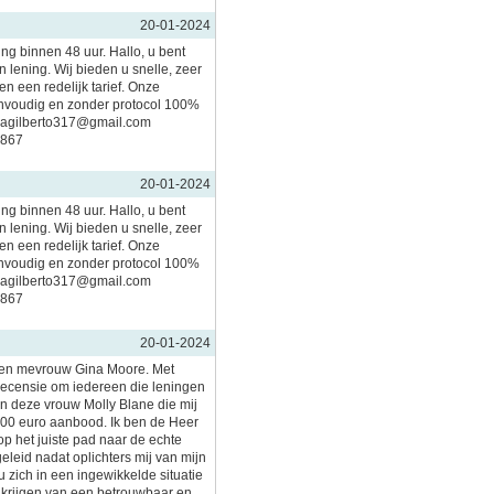
20-01-2024
ing binnen 48 uur. Hallo, u bent
 lening. Wij bieden u snelle, zeer
n een redelijk tarief. Onze
nvoudig en zonder protocol 100%
imagilberto317@gmail.com
5867
20-01-2024
ing binnen 48 uur. Hallo, u bent
 lening. Wij bieden u snelle, zeer
n een redelijk tarief. Onze
nvoudig en zonder protocol 100%
imagilberto317@gmail.com
5867
20-01-2024
en mevrouw Gina Moore. Met
 recensie om iedereen die leningen
aan deze vrouw Molly Blane die mij
000 euro aanbood. Ik ben de Heer
op het juiste pad naar de echte
geleid nadat oplichters mij van mijn
 zich in een ingewikkelde situatie
t krijgen van een betrouwbaar en