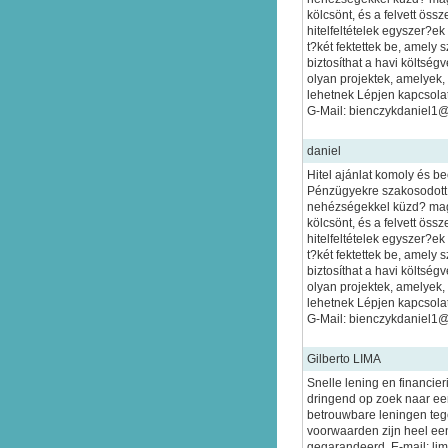
kölcsönt, és a felvett össz
hitelfeltételek egyszer?e
t?két fektettek be, amely 
biztosíthat a havi költsé
olyan projektek, amelyek
lehetnek Lépjen kapcsola
G-Mail: bienczykdaniel1
daniel
Hitel ajánlat komoly és b
Pénzügyekre szakosodott
nehézségekkel küzd? mag
kölcsönt, és a felvett össz
hitelfeltételek egyszer?e
t?két fektettek be, amely 
biztosíthat a havi költsé
olyan projektek, amelyek
lehetnek Lépjen kapcsola
G-Mail: bienczykdaniel1
Gilberto LIMA
Snelle lening en financier
dringend op zoek naar een
betrouwbare leningen tege
voorwaarden zijn heel ee
gegarandeerd. E-mail: l