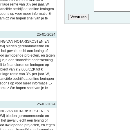
lage rente van 3% per jaar. Wij
inanciële bedrijf dat online leningen
et ons op voor meer informatie E-
am.cz We hopen snel van je te
25-01-2024
ING VAN NOTARISKOSTEN EN
ij bieden gerenommeerde en
 het geval u echt een lening of
voor uw lopende projecten, en tegen
ij zijn een financiële onderneming
lf te financieren en leningen op
nbiedt van € 2.000/CZK tot €
lage rente van 3% per jaar. Wij
inanciële bedrijf dat online leningen
et ons op voor meer informatie E-
am.cz We hopen snel van je te
25-01-2024
ING VAN NOTARISKOSTEN EN
ij bieden gerenommeerde en
 het geval u echt een lening of
voor uw lopende projecten, en tegen
ij zijn een financiële onderneming