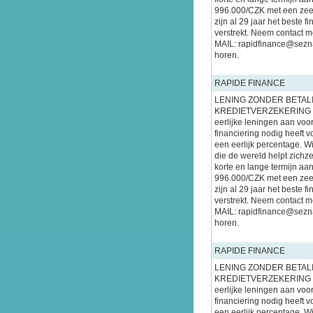
996.000/CZK met een zeer 
zijn al 29 jaar het beste f
verstrekt. Neem contact m
MAIL: rapidfinance@sezn
horen.
RAPIDE FINANCE
LENING ZONDER BETAL
KREDIETVERZEKERING W
eerlijke leningen aan voor
financiering nodig heeft 
een eerlijk percentage. W
die de wereld helpt zichze
korte en lange termijn aa
996.000/CZK met een zeer 
zijn al 29 jaar het beste f
verstrekt. Neem contact m
MAIL: rapidfinance@sezn
horen.
RAPIDE FINANCE
LENING ZONDER BETAL
KREDIETVERZEKERING W
eerlijke leningen aan voor
financiering nodig heeft 
een eerlijk percentage. W