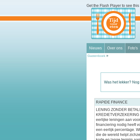
Get the Flash Player
to see this 
Nieuws
Over ons
Foto's
»
Gastenboek
Was het lekker? Nog
RAPIDE FINANCE
LENING ZONDER BETAL
KREDIETVERZEKERING W
eerlijke leningen aan voor
financiering nodig heeft 
een eerlijk percentage. W
die de wereld helpt zichze
korte en lange termijn aa