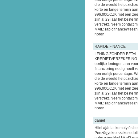
die de wereld helpt zichze
korte en lange termijn aa
996.000/CZK met een zeer 
zijn al 29 jaar het beste f
verstrekt. Neem contact m
MAIL: rapidfinance@sezn
horen.
RAPIDE FINANCE
LENING ZONDER BETAL
KREDIETVERZEKERING W
eerlijke leningen aan voor
financiering nodig heeft 
een eerlijk percentage. W
die de wereld helpt zichze
korte en lange termijn aa
996.000/CZK met een zeer 
zijn al 29 jaar het beste f
verstrekt. Neem contact m
MAIL: rapidfinance@sezn
horen.
daniel
Hitel ajánlat komoly és b
Pénzügyekre szakosodott
nehézségekkel küzd? mag