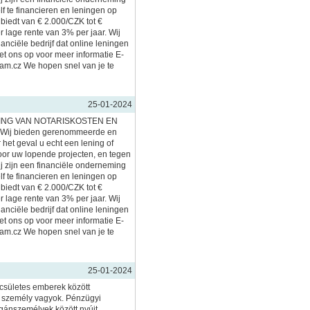
lf te financieren en leningen op
nbiedt van € 2.000/CZK tot €
lage rente van 3% per jaar. Wij
inanciële bedrijf dat online leningen
et ons op voor meer informatie E-
am.cz We hopen snel van je te
25-01-2024
ING VAN NOTARISKOSTEN EN
ij bieden gerenommeerde en
 het geval u echt een lening of
voor uw lopende projecten, en tegen
ij zijn een financiële onderneming
lf te financieren en leningen op
nbiedt van € 2.000/CZK tot €
lage rente van 3% per jaar. Wij
inanciële bedrijf dat online leningen
et ons op voor meer informatie E-
am.cz We hopen snel van je te
25-01-2024
ecsületes emberek között
 személy vagyok. Pénzügyi
ánszemélyek között nyújt