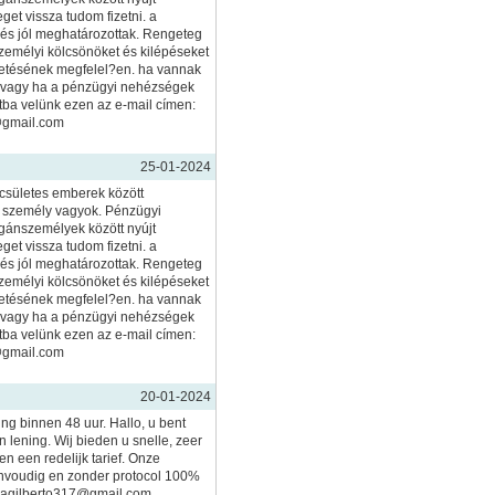
eget vissza tudom fizetni. a
k és jól meghatározottak. Rengeteg
személyi kölcsönöket és kilépéseket
gvetésének megfelel?en. ha vannak
, vagy ha a pénzügyi nehézségek
tba velünk ezen az e-mail címen:
@gmail.com
25-01-2024
ecsületes emberek között
 személy vagyok. Pénzügyi
ánszemélyek között nyújt
eget vissza tudom fizetni. a
k és jól meghatározottak. Rengeteg
személyi kölcsönöket és kilépéseket
gvetésének megfelel?en. ha vannak
, vagy ha a pénzügyi nehézségek
tba velünk ezen az e-mail címen:
@gmail.com
20-01-2024
ing binnen 48 uur. Hallo, u bent
 lening. Wij bieden u snelle, zeer
n een redelijk tarief. Onze
nvoudig en zonder protocol 100%
imagilberto317@gmail.com