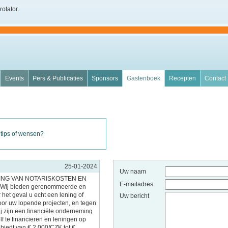
rotator.
Events
Pers & Publicaties
Sponsors
Gastenboek
Recepten
Contact
 tips of wensen?
25-01-2024
Uw naam
ING VAN NOTARISKOSTEN EN
E-mailadres
ij bieden gerenommeerde en
 het geval u echt een lening of
Uw bericht
voor uw lopende projecten, en tegen
ij zijn een financiële onderneming
lf te financieren en leningen op
nbiedt van € 2.000/CZK tot €