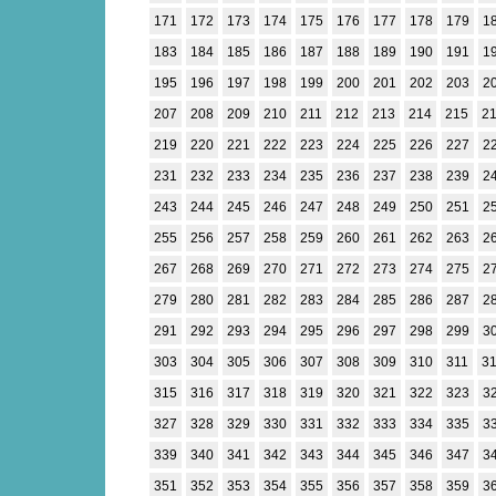
171
172
173
174
175
176
177
178
179
1
183
184
185
186
187
188
189
190
191
1
195
196
197
198
199
200
201
202
203
2
207
208
209
210
211
212
213
214
215
2
219
220
221
222
223
224
225
226
227
2
231
232
233
234
235
236
237
238
239
2
243
244
245
246
247
248
249
250
251
2
255
256
257
258
259
260
261
262
263
2
267
268
269
270
271
272
273
274
275
2
279
280
281
282
283
284
285
286
287
2
291
292
293
294
295
296
297
298
299
3
303
304
305
306
307
308
309
310
311
3
315
316
317
318
319
320
321
322
323
3
327
328
329
330
331
332
333
334
335
3
339
340
341
342
343
344
345
346
347
3
351
352
353
354
355
356
357
358
359
3