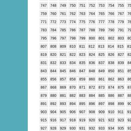
747
748
749
750
751
752
753
754
755
7
759
760
761
762
763
764
765
766
767
7
771
772
773
774
775
776
777
778
779
7
783
784
785
786
787
788
789
790
791
7
795
796
797
798
799
800
801
802
803
8
807
808
809
810
811
812
813
814
815
8
819
820
821
822
823
824
825
826
827
8
831
832
833
834
835
836
837
838
839
8
843
844
845
846
847
848
849
850
851
8
855
856
857
858
859
860
861
862
863
8
867
868
869
870
871
872
873
874
875
8
879
880
881
882
883
884
885
886
887
8
891
892
893
894
895
896
897
898
899
9
903
904
905
906
907
908
909
910
911
9
915
916
917
918
919
920
921
922
923
9
927
928
929
930
931
932
933
934
935
9