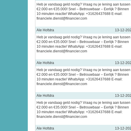
Heb je vandaag geld nodig? Vraag nu je lening aan tussen
€2.000 en €35.000! Snel – Betrouwbaar – Eerlijk ? Binnen
10 minuten reactie! WhatsApp: +31626437688 E-mail:
financiele.dienst@financier.com
Ale Hofstra
13-12-20
Heb je vandaag geld nodig? Vraag nu je lening aan tussen
€2.000 en €35.000! Snel – Betrouwbaar – Eerlijk ? Binnen
10 minuten reactie! WhatsApp: +31626437688 E-mail:
financiele.dienst@financier.com
Ale Hofstra
13-12-20
Heb je vandaag geld nodig? Vraag nu je lening aan tussen
€2.000 en €35.000! Snel – Betrouwbaar – Eerlijk ? Binnen
10 minuten reactie! WhatsApp: +31626437688 E-mail:
financiele.dienst@financier.com
Ale Hofstra
13-12-20
Heb je vandaag geld nodig? Vraag nu je lening aan tussen
€2.000 en €35.000! Snel – Betrouwbaar – Eerlijk ? Binnen
10 minuten reactie! WhatsApp: +31626437688 E-mail:
financiele.dienst@financier.com
Ale Hofstra
13-12-20