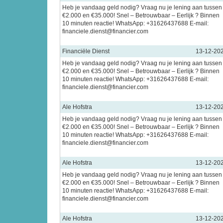
Heb je vandaag geld nodig? Vraag nu je lening aan tussen
€2.000 en €35.000! Snel – Betrouwbaar – Eerlijk ? Binnen
10 minuten reactie! WhatsApp: +31626437688 E-mail:
financiele.dienst@financier.com
Financiële Dienst
13-12-20
Heb je vandaag geld nodig? Vraag nu je lening aan tussen
€2.000 en €35.000! Snel – Betrouwbaar – Eerlijk ? Binnen
10 minuten reactie! WhatsApp: +31626437688 E-mail:
financiele.dienst@financier.com
Ale Hofstra
13-12-20
Heb je vandaag geld nodig? Vraag nu je lening aan tussen
€2.000 en €35.000! Snel – Betrouwbaar – Eerlijk ? Binnen
10 minuten reactie! WhatsApp: +31626437688 E-mail:
financiele.dienst@financier.com
Ale Hofstra
13-12-20
Heb je vandaag geld nodig? Vraag nu je lening aan tussen
€2.000 en €35.000! Snel – Betrouwbaar – Eerlijk ? Binnen
10 minuten reactie! WhatsApp: +31626437688 E-mail:
financiele.dienst@financier.com
Ale Hofstra
13-12-20