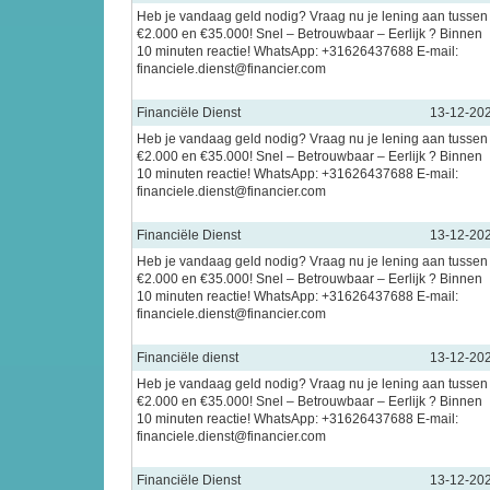
Heb je vandaag geld nodig? Vraag nu je lening aan tussen
€2.000 en €35.000! Snel – Betrouwbaar – Eerlijk ? Binnen
10 minuten reactie! WhatsApp: +31626437688 E-mail:
financiele.dienst@financier.com
Financiële Dienst
13-12-20
Heb je vandaag geld nodig? Vraag nu je lening aan tussen
€2.000 en €35.000! Snel – Betrouwbaar – Eerlijk ? Binnen
10 minuten reactie! WhatsApp: +31626437688 E-mail:
financiele.dienst@financier.com
Financiële Dienst
13-12-20
Heb je vandaag geld nodig? Vraag nu je lening aan tussen
€2.000 en €35.000! Snel – Betrouwbaar – Eerlijk ? Binnen
10 minuten reactie! WhatsApp: +31626437688 E-mail:
financiele.dienst@financier.com
Financiële dienst
13-12-20
Heb je vandaag geld nodig? Vraag nu je lening aan tussen
€2.000 en €35.000! Snel – Betrouwbaar – Eerlijk ? Binnen
10 minuten reactie! WhatsApp: +31626437688 E-mail:
financiele.dienst@financier.com
Financiële Dienst
13-12-20