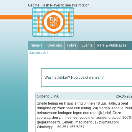
Get the Flash Player
to see this rotator.
Nieuws
Over ons
Foto's
Events
Pers & Publicaties
»
Gastenboek
Was het lekker? Nog tips of wensen?
Gilberto LIMA
26-10-20
Snelle lening en financiering binnen 48 uur. Hallo, u bent
dringend op zoek naar een lening. Wij bieden u snelle, zee
betrouwbare leningen tegen een redelijk tarief. Onze
voorwaarden zijn heel eenvoudig en zonder protocol 100%
gegarandeerd. E-mail: limagilberto317@gmail.com
WhatsApp: +39 351 155 5867